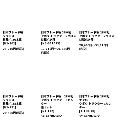
日本ブレード製
日本ブレード製 26本組
日本ブレード製 28本組
Ｖクロス
クボタ トラクター Vクロス
クボタ トラクター Vクロス
耕耘爪 26本組
耕耘爪各種
耕耘爪各種
[
N1-102
]
[
NB-SET453
]
20,460
円
～33,110
円
23,210
円
(税込)
17,710
円
～26,620
円
(税込)
(税込)
日本ブレード製
日本ブレード製 28本組
日本ブレード製 28本組
Ｖクロス
クボタ トラクター Cセン
ナタ爪
耕耘爪 28本組
ター
クボタ トラクター Cセン
[
N1-121
]
爪セット
ター
[
N1-112
]
[
1-100-10
]
29,480
円
(税込)
28,930
円
(税込)
27,060
円
(税込)