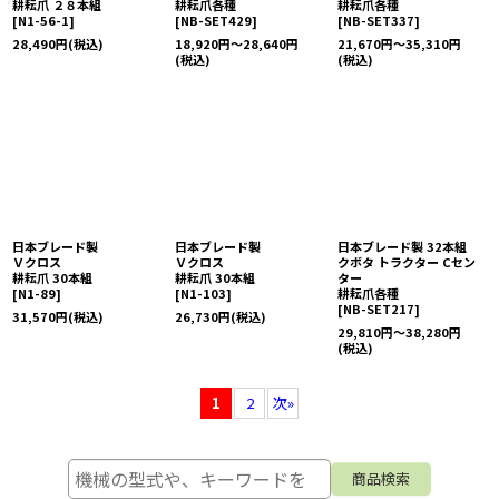
耕耘爪 ２８本組
耕耘爪各種
耕耘爪各種
[
N1-56-1
]
[
NB-SET429
]
[
NB-SET337
]
28,490
円
(税込)
18,920
円
～28,640
円
21,670
円
～35,310
円
(税込)
(税込)
日本ブレード製
日本ブレード製
日本ブレード製 32本組
Ｖクロス
Ｖクロス
クボタ トラクター Cセン
耕耘爪 30本組
耕耘爪 30本組
ター
[
N1-89
]
[
N1-103
]
耕耘爪各種
[
NB-SET217
]
31,570
円
(税込)
26,730
円
(税込)
29,810
円
～38,280
円
(税込)
1
2
次
»