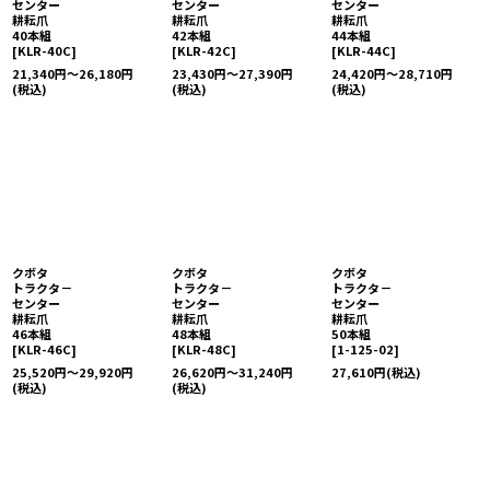
センター
センター
センター
耕耘爪
耕耘爪
耕耘爪
40本組
42本組
44本組
[
KLR-40C
]
[
KLR-42C
]
[
KLR-44C
]
21,340
円
～26,180
円
23,430
円
～27,390
円
24,420
円
～28,710
円
(税込)
(税込)
(税込)
クボタ
クボタ
クボタ
トラクタ－
トラクタ－
トラクタ－
センター
センター
センター
耕耘爪
耕耘爪
耕耘爪
46本組
48本組
50本組
[
KLR-46C
]
[
KLR-48C
]
[
1-125-02
]
25,520
円
～29,920
円
26,620
円
～31,240
円
27,610
円
(税込)
(税込)
(税込)