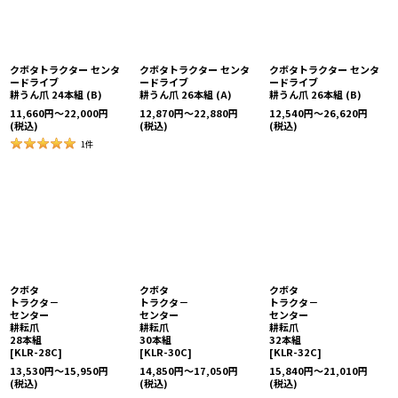
クボタトラクター センタ
クボタトラクター センタ
クボタトラクター センタ
ードライブ
ードライブ
ードライブ
耕うん爪 24本組 (B)
耕うん爪 26本組 (A)
耕うん爪 26本組 (B)
11,660
円
～22,000
円
12,870
円
～22,880
円
12,540
円
～26,620
円
(税込)
(税込)
(税込)
1
件
クボタ
クボタ
クボタ
トラクタ－
トラクタ－
トラクタ－
センター
センター
センター
耕耘爪
耕耘爪
耕耘爪
28本組
30本組
32本組
[
KLR-28C
]
[
KLR-30C
]
[
KLR-32C
]
13,530
円
～15,950
円
14,850
円
～17,050
円
15,840
円
～21,010
円
(税込)
(税込)
(税込)