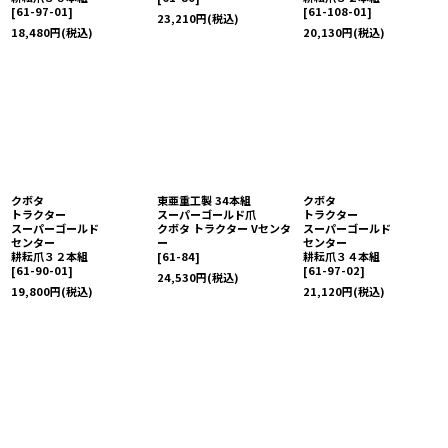
[
61-97-01
]
[
61-108-01
]
23,210
円
(税込)
18,480
円
(税込)
20,130
円
(税込)
クボタ
東亜重工製 34本組
クボタ
トラクター
スーパーゴールド爪
トラクター
スーパーゴールド
クボタ トラクター Vセンタ
スーパーゴールド
センター
ー
センター
耕耘爪３２本組
[
61-84
]
耕耘爪３４本組
[
61-90-01
]
[
61-97-02
]
24,530
円
(税込)
19,800
円
(税込)
21,120
円
(税込)