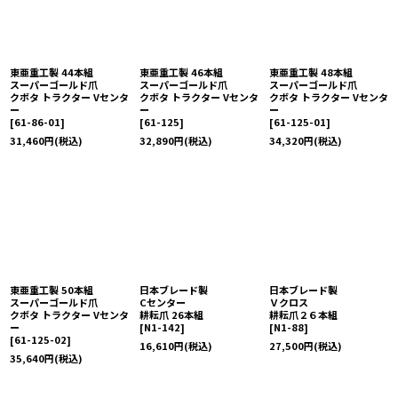
東亜重工製 44本組
東亜重工製 46本組
東亜重工製 48本組
スーパーゴールド爪
スーパーゴールド爪
スーパーゴールド爪
クボタ トラクター Vセンタ
クボタ トラクター Vセンタ
クボタ トラクター Vセンタ
ー
ー
ー
[
61-86-01
]
[
61-125
]
[
61-125-01
]
31,460
円
(税込)
32,890
円
(税込)
34,320
円
(税込)
東亜重工製 50本組
日本ブレード製
日本ブレード製
スーパーゴールド爪
Cセンター
Ｖクロス
クボタ トラクター Vセンタ
耕耘爪 26本組
耕耘爪２６本組
ー
[
N1-142
]
[
N1-88
]
[
61-125-02
]
16,610
円
(税込)
27,500
円
(税込)
35,640
円
(税込)