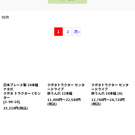
98
件
1
2
次
»
日本ブレード製 24本組
クボタトラクター センタ
クボタトラクター センタ
ナタ爪
ードライブ
ードライブ
クボタ トラクター Cセン
耕うん爪 22本組
耕うん爪 24本組 (A)
ター
11,000
円
～22,580
円
12,760
円
～16,720
円
[
1-99-10
]
(税込)
(税込)
23,210
円
(税込)