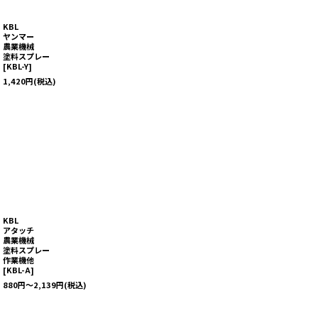
KBL
ヤンマー
農業機械
塗料スプレー
[
KBL-Y
]
1,420
円
(税込)
KBL
アタッチ
農業機械
塗料スプレー
作業機他
[
KBL-A
]
880
円
～2,139
円
(税込)