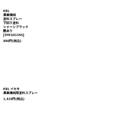
KBL
農業機械
塗料スプレー
下回り塗料
シャーシブラック
艶あり
[
SYKG0136S
]
880
円
(税込)
KBL イセキ
農業機械用塗料スプレー
1,420
円
(税込)