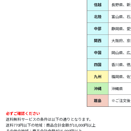
信越
長野県、新
北陸
富山県、
石
中部
静岡県、
愛
関西
大阪府、京
中国
岡山県、広
四国
香川県、徳
九州
福岡県、佐
沖縄
沖縄県
離島
※ご注文後
必ずご確認ください
送料無料サービスの条件は以下の通りとなります。
送料770円以下の地域：商品合計金額が10,000円以上
その他の地域：商品合計金額が15,800円以上