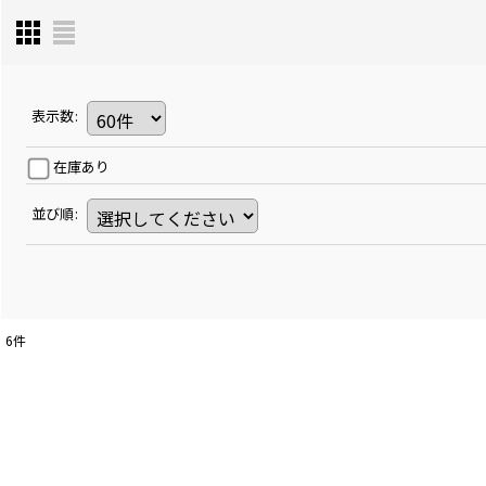
表示数
:
在庫あり
並び順
:
6
件