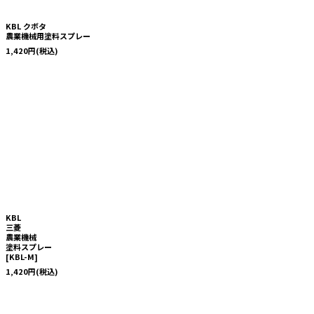
KBL クボタ
農業機械用塗料スプレー
1,420
円
(税込)
KBL
三菱
農業機械
塗料スプレー
[
KBL-M
]
1,420
円
(税込)