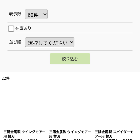
表示数
:
在庫あり
並び順
:
絞り込む
22
件
三陽金属製 ウイングモアー
三陽金属製 ウイングモアー
三陽金属製 スパイダーモ
用 替刃
用 替刃
アー用 替刃