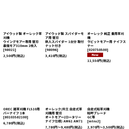
アイウッド製 オーレック草
アイウッド製 スパイダーモ
オーレック 純正 乗用草刈
刈機
ア用 替刃
機
ウイングモアー専用 替刃
鉄人スパイダー 1台分 取付
ラビットモアー用 ナイフス
最強モア310mm 2枚入
ナット付き
テー
[
98021
]
[
98096
]
[
020750500
]
2,500
円
(税込)
3,410
円
(税込)
11,550
円
(税込)
OREC 雑草刈機 FL510用
オーレック/共立 自走式草
自走式畦草刈機
バーナイフ 1本
刈機用 替刃
畦畔ブレード
[
80103582100
]
オートモアー(ロータリー
GC等
ナイフ仕様) AM61 AM71
[
mtns2
]
6,780
円
(税込)
7,780
円
～9,480
円
(税込)
2,970
円
～3,500
円
(税込)