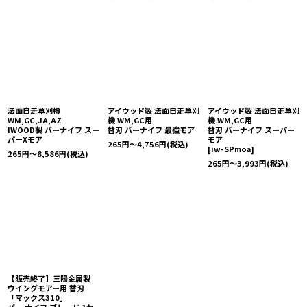
法面自走草刈機
アイウッド製 法面自走草刈
アイウッド製 法面自走草刈
WM,GC,JA,AZ
機 WM,GC用
機 WM,GC用
IWOOD製 バーナイフ スー
替刃 バーナイフ 最強モア
替刃 バーナイフ スーパー
パーXモア
モア
265
円
～4,756
円
(税込)
[
iw-SPmoa
]
265
円
～8,586
円
(税込)
265
円
～3,993
円
(税込)
【販売終了】三陽金属製
ウイングモアー用 替刃
「マックス310」