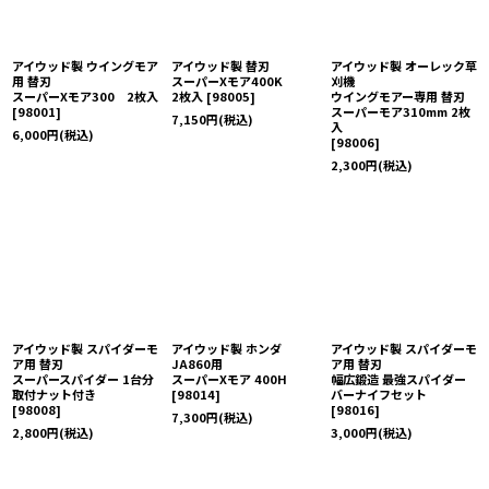
アイウッド製 ウイングモア
アイウッド製 替刃
アイウッド製 オーレック草
用 替刃
スーパーXモア400K
刈機
スーパーXモア300 2枚入
2枚入
[
98005
]
ウイングモアー専用 替刃
[
98001
]
スーパーモア310mm 2枚
7,150
円
(税込)
入
6,000
円
(税込)
[
98006
]
2,300
円
(税込)
アイウッド製 スパイダーモ
アイウッド製 ホンダ
アイウッド製 スパイダーモ
ア用 替刃
JA860用
ア用 替刃
スーパースパイダー 1台分
スーパーXモア 400H
幅広鍛造 最強スパイダー
取付ナット付き
[
98014
]
バーナイフセット
[
98008
]
[
98016
]
7,300
円
(税込)
2,800
円
(税込)
3,000
円
(税込)