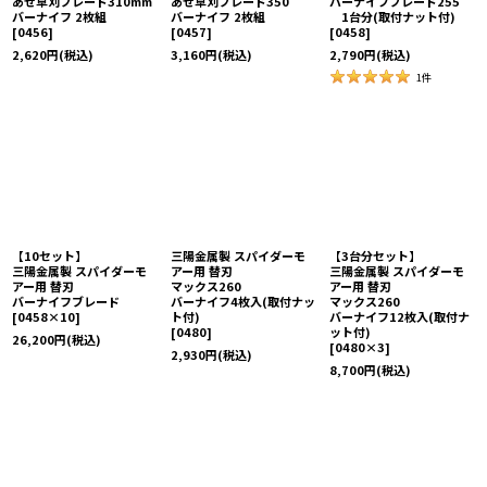
あぜ草刈ブレード310mm
あぜ草刈ブレード350
バーナイフブレード255
バーナイフ 2枚組
バーナイフ 2枚組
1台分(取付ナット付)
[
0456
]
[
0457
]
[
0458
]
2,620
円
(税込)
3,160
円
(税込)
2,790
円
(税込)
1
件
【10セット】
三陽金属製 スパイダーモ
【3台分セット】
三陽金属製 スパイダーモ
アー用 替刃
三陽金属製 スパイダーモ
アー用 替刃
マックス260
アー用 替刃
バーナイフブレード
バーナイフ4枚入(取付ナッ
マックス260
[
0458×10
]
ト付)
バーナイフ12枚入(取付ナ
[
0480
]
ット付)
26,200
円
(税込)
[
0480×3
]
2,930
円
(税込)
8,700
円
(税込)