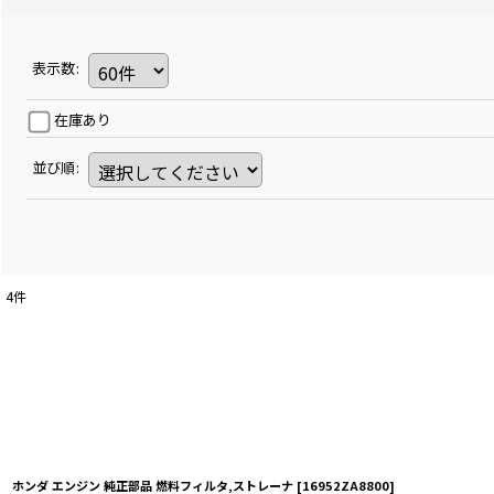
表示数
:
在庫あり
並び順
:
4
件
ホンダ エンジン 純正部品 燃料フィルタ,ストレーナ
[
16952ZA8800
]