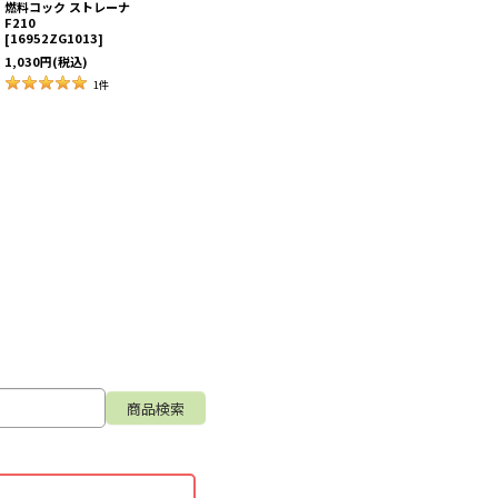
燃料コック ストレーナ
F210
[
16952ZG1013
]
1,030
円
(税込)
1
件