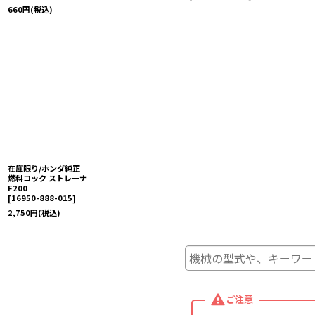
660
円
(税込)
在庫限り/ホンダ純正
燃料コック ストレーナ
F200
[
16950-888-015
]
2,750
円
(税込)
ご注意