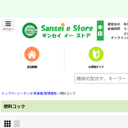
メニュー
会社概要
お買物ガイド
トップページ
>
ホンダ 耕運機/管理機用
>
燃料コック
燃料コック