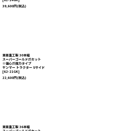
39,600
円
(税込)
東亜重工製 30本組
スーパーゴールド爪セット
※偏心爪強力タイプ
ヤンマー トラクター Sサイド
[
62-21GK
]
22,600
円
(税込)
東亜重工製 36本組
スーパーゴールド爪セット