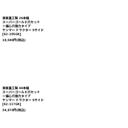
東亜重工製 26本組
スーパーゴールド爪セット
※偏心爪強力タイプ
ヤンマー トラクター Sサイド
[
62-105GK
]
18,040
円
(税込)
東亜重工製 44本組
スーパーゴールド爪セット
※偏心爪強力タイプ
ヤンマー トラクター Sサイド
[
62-117GK
]
34,870
円
(税込)