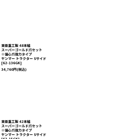
東亜重工製 48本組
スーパーゴールド爪セット
※偏心爪強力タイプ
ヤンマー トラクター Sサイド
[
62-136GK
]
34,760
円
(税込)
東亜重工製 42本組
スーパーゴールド爪セット
※偏心爪強力タイプ
ヤンマー トラクター Sサイド
[
62-15GK
]