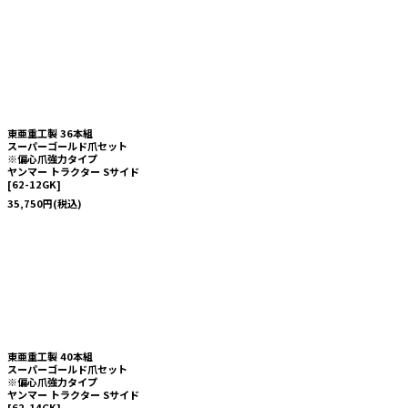
東亜重工製 36本組
スーパーゴールド爪セット
※偏心爪強力タイプ
ヤンマー トラクター Sサイド
[
62-12GK
]
35,750
円
(税込)
東亜重工製 40本組
スーパーゴールド爪セット
※偏心爪強力タイプ
ヤンマー トラクター Sサイド
[
62-14GK
]