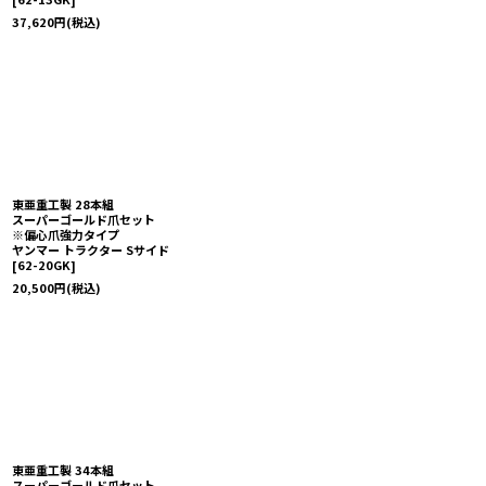
37,620
円
(税込)
東亜重工製 28本組
スーパーゴールド爪セット
※偏心爪強力タイプ
ヤンマー トラクター Sサイド
[
62-20GK
]
20,500
円
(税込)
東亜重工製 34本組
スーパーゴールド爪セット