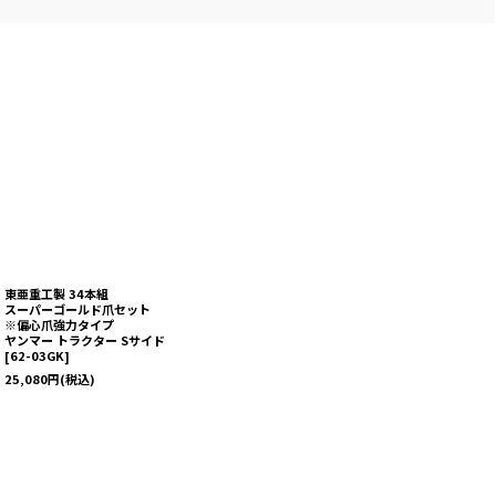
東亜重工製 34本組
スーパーゴールド爪セット
※偏心爪強力タイプ
ヤンマー トラクター Sサイド
[
62-03GK
]
25,080
円
(税込)