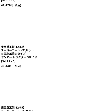
41,470
円
(税込)
東亜重工製 42本組
スーパーゴールド爪セット
※偏心爪強力タイプ
ヤンマー トラクター Sサイド
[
62-53GK
]
33,330
円
(税込)
東亜重工製 42本組
スーパーゴールド爪セット