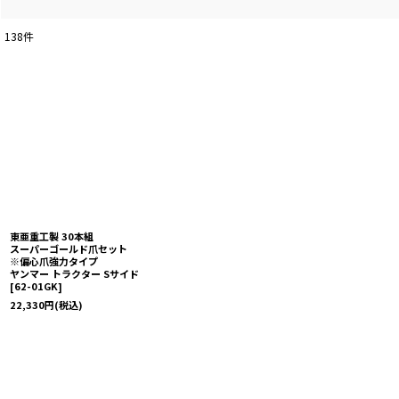
138
件
東亜重工製 30本組
スーパーゴールド爪セット
※偏心爪強力タイプ
ヤンマー トラクター Sサイド
[
62-01GK
]
22,330
円
(税込)