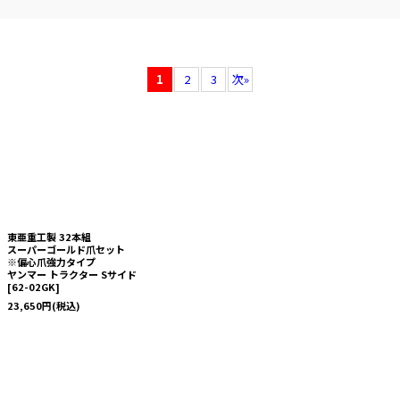
1
2
3
次
»
東亜重工製 32本組
スーパーゴールド爪セット
※偏心爪強力タイプ
ヤンマー トラクター Sサイド
[
62-02GK
]
23,650
円
(税込)