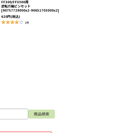
FF300/FFV300用
逆転爪軸ピンセット
[
90757729000x2-90651703000x2
]
620
円
(税込)
1
件