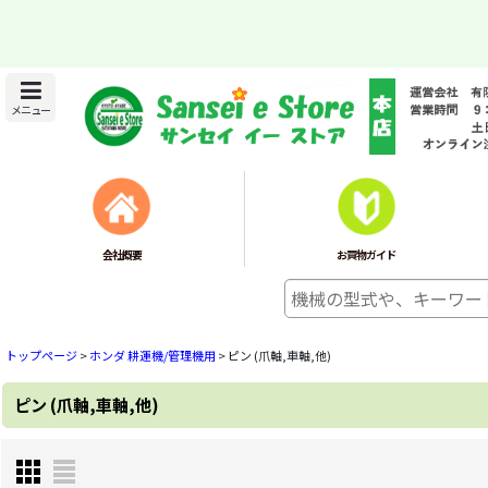
メニュー
会社概要
お買物ガイド
トップページ
>
ホンダ 耕運機/管理機用
>
ピン (爪軸,車軸,他)
ピン (爪軸,車軸,他)