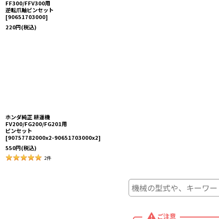
FF300/FFV300用
逆転爪軸ピンセット
[
90651703000
]
220
円
(税込)
ホンダ純正 耕運機
FV200/FG200/FG201用
ピンセット
[
90757782000x2-90651703000x2
]
550
円
(税込)
2
件
ご注意