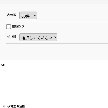
表示数
:
在庫あり
並び順
:
5
件
ホンダ純正 耕運機