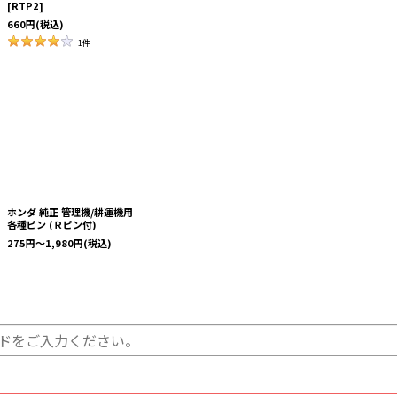
[
RTP2
]
660
円
(税込)
1
件
ホンダ 純正 管理機/耕運機用
各種ピン (Ｒピン付)
275
円
～1,980
円
(税込)