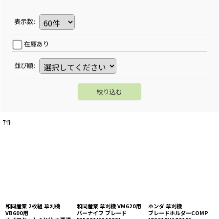
表示数
:
在庫あり
並び順
:
絞り込む
7
件
和同産業 2枚組 草刈機
和同産業 草刈機 VM620用
ホンダ 草刈機
VB600用
バーナイフ ブレード
ブレードホルダーCOMP