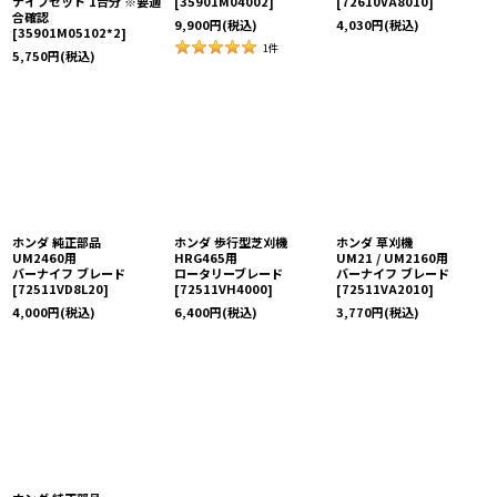
ナイフセット 1台分 ※要適
[
35901M04002
]
[
72610VA8010
]
合確認
9,900
円
(税込)
4,030
円
(税込)
[
35901M05102*2
]
1
件
5,750
円
(税込)
ホンダ 純正部品
ホンダ 歩行型芝刈機
ホンダ 草刈機
UM2460用
HRG465用
UM21 / UM2160用
バーナイフ ブレード
ロータリーブレード
バーナイフ ブレード
[
72511VD8L20
]
[
72511VH4000
]
[
72511VA2010
]
4,000
円
(税込)
6,400
円
(税込)
3,770
円
(税込)