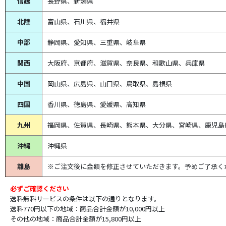
信越
長野県、新潟県
北陸
富山県、
石川県、
福井県
中部
静岡県、
愛知県、
三重県、
岐阜県
関西
大阪府、京都府、滋賀県、奈良県、和歌山県、兵庫県
中国
岡山県、広島県、山口県、鳥取県、島根県
四国
香川県、徳島県、愛媛県、高知県
九州
福岡県、佐賀県、長崎県、熊本県、大分県、宮崎県、鹿児島
沖縄
沖縄県
離島
※ご注文後に金額を修正させていただきます。予めご了承く
必ずご確認ください
送料無料サービスの条件は以下の通りとなります。
送料770円以下の地域：商品合計金額が10,000円以上
その他の地域：商品合計金額が15,800円以上