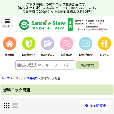
クボタ機械用の燃料コック関連部品です。
【取り寄せ可能】未掲載のパーツもお調べいたします。
会員登録で200ptゲット&表示価格より3％OFF!!
メニュー
会社概要
お買物ガイド
商品カテゴリ
お客様の声
お問い合わせ
ログイン
トップページ
>
クボタ機械用
>
燃料コック関連
燃料コック関連
表示順変更