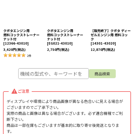
クボタエンジン用
クボタエンジン用
【販売終了】クボタ ディー
燃料コックストレーナー
燃料コックストレーナー
ゼルエンジン用 燃料コッ
ナット付
ナット付
ク
[
12366-43010
]
[
EG021-43010
]
[
14301-43020
]
3,420
円
(税込)
2,750
円
(税込)
12,870
円
(税込)
2
件
ご注意
ディスプレイや環境により商品画像が異なる色合いに見える場合が
ございますのでご了承下さい。
実際の商品と画像は異なる場合がございます。必ず適合機種でご判
断下さい。
商品は一部在庫もございますが基本的に取り寄せ後発送となりま
す。