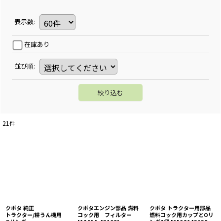
表示数
:
在庫あり
並び順
:
絞り込む
21
件
クボタ 純正
クボタエンジン部品 燃料
クボタ トラクター用部品
トラクター/耕うん機用
コック用 フィルター
燃料コック用カップとOリ