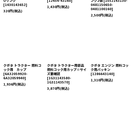
Oリング
[
12454-43160
]
ング2個
[
1552143130-
[
1430143652
]
0481150650-
1,430
円
(税込)
0481100160
]
320
円
(税込)
2,500
円
(税込)
クボタ トラクター 燃料コ
クボタ トラクター用部品
クボタ エンジン 燃料コッ
ック用 カップ
燃料コック用カップ※サイ
ク用パッキン
[
6A32059920-
ズ要確認
[
1286643140
]
6A32059940
]
[
1G31143580-
1,310
円
(税込)
1G31143570
]
1,936
円
(税込)
3,870
円
(税込)