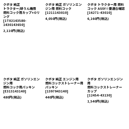
クボタ 純正
クボタ 純正 ガソリンエン
クボタ トラクター用 燃料
トラクター/耕うん機用
ジン用 燃料コック
コック ASSY※要適合確認
燃料コック用カップ+Oリ
[
1211143010
]
[
16271-43010
]
ング
4,050
円
(税込)
6,160
円
(税込)
[
1T02143580-
1430143650
]
2,110
円
(税込)
クボタ 純正 ガソリンエン
クボタ 純正 エンジン用
クボタ ガソリンエンジン
ジン用
燃料コックストレーナー用
用
燃料コック用パッキン
パッキン
燃料コックストレーナー
[
E313143140
]
[
1397943140
]
カップ
[
12454-43130
]
480
円
(税込)
440
円
(税込)
1,540
円
(税込)