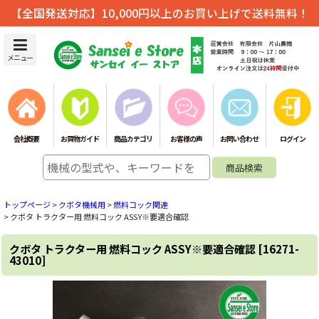
【全国発送対応】10,000円以上のお買い上げで送料無料！
メニュー
会社概要
お買物ガイド
商品カテゴリ
お客様の声
お問い合わせ
ログイン
トップページ
>
クボタ機械用
>
燃料コック関連
>
クボタ トラクター用 燃料コック ASSY※要適合確認
クボタ トラクター用 燃料コック ASSY※要適合確認
[
16271-
43010
]