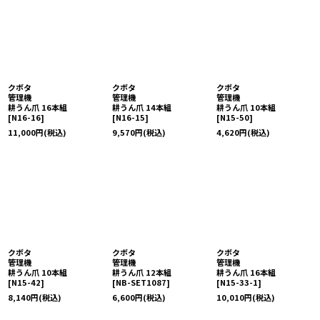
クボタ
クボタ
クボタ
管理機
管理機
管理機
耕うん爪 16本組
耕うん爪 14本組
耕うん爪 10本組
[
N16-16
]
[
N16-15
]
[
N15-50
]
11,000
円
(税込)
9,570
円
(税込)
4,620
円
(税込)
クボタ
クボタ
クボタ
管理機
管理機
管理機
耕うん爪 10本組
耕うん爪 12本組
耕うん爪 16本組
[
N15-42
]
[
NB-SET1087
]
[
N15-33-1
]
8,140
円
(税込)
6,600
円
(税込)
10,010
円
(税込)