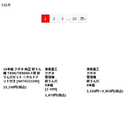
541
件
1
2
3
...
10
次
»
16本組 クボタ 純正 耕うん
東亜重工
東亜重工
機 TR90/TR9000-F用 耕
クボタ
クボタ
うん爪セット ※ボルトナ
管理機
管理機
ット付き
[
6074132200
]
耕うん爪
耕うん爪
4本組
8本組
23,100
円
(税込)
[
2-309
]
3,300
円
～3,850
円
(税込)
1,870
円
(税込)