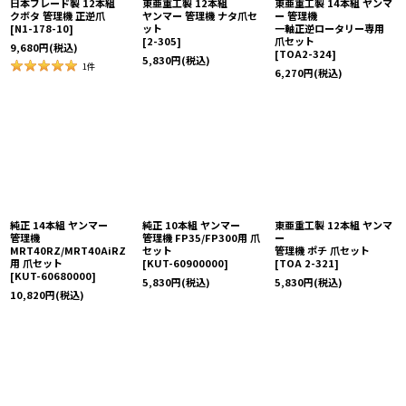
日本ブレード製 12本組
東亜重工製 12本組
東亜重工製 14本組 ヤンマ
クボタ 管理機 正逆爪
ヤンマー 管理機 ナタ爪セ
ー 管理機
[
N1-178-10
]
ット
一軸正逆ロータリー専用
[
2-305
]
爪セット
9,680
円
(税込)
[
TOA2-324
]
5,830
円
(税込)
1
件
6,270
円
(税込)
純正 14本組 ヤンマー
純正 10本組 ヤンマー
東亜重工製 12本組 ヤンマ
管理機
管理機 FP35/FP300用 爪
ー
MRT40RZ/MRT40AiRZ
セット
管理機 ポチ 爪セット
用 爪セット
[
KUT-60900000
]
[
TOA 2-321
]
[
KUT-60680000
]
5,830
円
(税込)
5,830
円
(税込)
10,820
円
(税込)