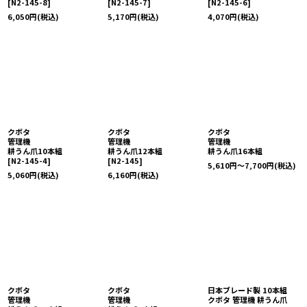
[
N2-145-8
]
[
N2-145-7
]
[
N2-145-6
]
6,050
円
(税込)
5,170
円
(税込)
4,070
円
(税込)
クボタ
クボタ
クボタ
管理機
管理機
管理機
耕うん爪10本組
耕うん爪12本組
耕うん爪16本組
[
N2-145-4
]
[
N2-145
]
5,610
円
～7,700
円
(税込)
5,060
円
(税込)
6,160
円
(税込)
クボタ
クボタ
日本ブレード製 10本組
管理機
管理機
クボタ 管理機 耕うん爪