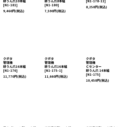
耕うん爪10本組
耕うん爪8本組
[
N1-178-11
]
[
N1-181
]
[
N1-180
]
8,250
円
(税込)
9,460
円
(税込)
7,590
円
(税込)
クボタ
クボタ
クボタ
管理機
管理機
管理機
耕うん爪16本組
耕うん爪16本組
Ｃセンター
[
N1-176
]
[
N1-175-1
]
耕うん爪 14本組
[
N1-175
]
11,770
円
(税込)
11,660
円
(税込)
10,450
円
(税込)