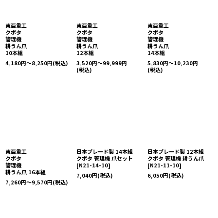
東亜重工
東亜重工
東亜重工
クボタ
クボタ
クボタ
管理機
管理機
管理機
耕うん爪
耕うん爪
耕うん爪
10本組
12本組
14本組
4,180
円
～8,250
円
(税込)
3,520
円
～99,999
円
5,830
円
～10,230
円
(税込)
(税込)
東亜重工
日本ブレード製 14本組
日本ブレード製 12本組
クボタ
クボタ 管理機 爪セット
クボタ 管理機 耕うん爪
管理機
[
N21-14-10
]
[
N21-11-10
]
耕うん爪 16本組
7,040
円
(税込)
6,050
円
(税込)
7,260
円
～9,570
円
(税込)