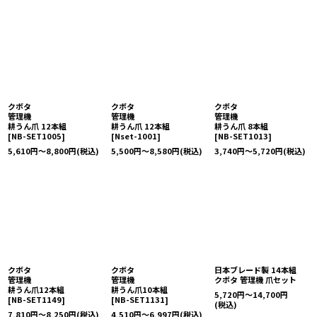
クボタ
クボタ
クボタ
管理機
管理機
管理機
耕うん爪 12本組
耕うん爪 12本組
耕うん爪 8本組
[
NB-SET1005
]
[
Nset-1001
]
[
NB-SET1013
]
5,610
円
～8,800
円
(税込)
5,500
円
～8,580
円
(税込)
3,740
円
～5,720
円
(税込)
クボタ
クボタ
日本ブレード製 14本組
管理機
管理機
クボタ 管理機 爪セット
耕うん爪12本組
耕うん爪10本組
5,720
円
～14,700
円
[
NB-SET1149
]
[
NB-SET1131
]
(税込)
7,810
円
～8,250
円
(税込)
4,510
円
～6,997
円
(税込)