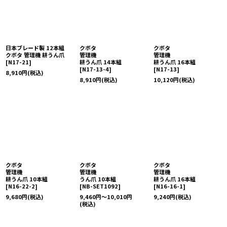
日本ブレード製 12本組
クボタ
クボタ
クボタ 管理機 耕うん爪
管理機
管理機
[
N17-21
]
耕うん爪 14本組
耕うん爪 16本組
[
N17-13-4
]
[
N17-13
]
8,910
円
(税込)
8,910
円
(税込)
10,120
円
(税込)
クボタ
クボタ
クボタ
管理機
管理機
管理機
耕うん爪 10本組
うん爪 10本組
耕うん爪 16本組
[
N16-22-2
]
[
NB-SET1092
]
[
N16-16-1
]
9,680
円
(税込)
9,460
円
～10,010
円
9,240
円
(税込)
(税込)