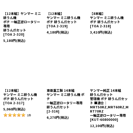
【12本組】ヤンマー ミニ
【12本組】
【8本組】
耕うん機
ヤンマー ミニ耕うん機
ヤンマー ミニ耕うん機
ポチ 一軸正逆ロータリー
ポチ 耕うん爪セット
ポチ 耕うん爪セット
専用
[
TOA 2-319
]
[
TOA 2-318
]
耕うん爪セット
4,180
円
(税込)
3,410
円
(税込)
[
TOA 2-320
]
5,180
円
(税込)
【12本組】
東亜重工製 14本組
ヤンマー純正 14本組
ヤンマー ミニ耕うん機
ヤンマー ミニ耕うん機 ポ
耕うん爪セット
ポチ 耕うん爪セット
チ
管理機 ポチ 耕うん爪セッ
[
TOA 2-317
]
一軸正逆ロータリー専用
ト ■適合：
耕うん爪セット
MRT50RZ,MRT60RZ,M
5,060
円
(税込)
[
2-316
]
RT70RZ
一軸正逆ロータリー専用
1
件
6,270
円
(税込)
[
KUT-60800000
]
12,100
円
(税込)