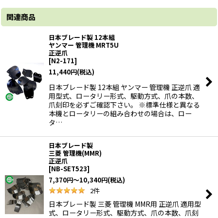
関連商品
日本ブレード製 12本組
ヤンマー 管理機 MRT5U
正逆爪
[
N2-171
]
11,440
円
(税込)
日本ブレード製 12本組 ヤンマー 管理機 正逆爪 適
用型式、ロータリー形式、駆動方式、爪の本数、
爪刻印を必ずご確認下さい。 ※標準仕様と異なる
本機とロータリーの組み合わせの場合は、ロー
タ…
日本ブレード製
三菱 管理機(MMR)
正逆爪
[
NB-SET523
]
7,370
円
～10,340
円
(税込)
2
件
日本ブレード製 三菱 管理機 MMR用 正逆爪 適用型
式、ロータリー形式、駆動方式、爪の本数、爪刻