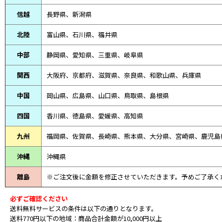
信越
長野県、新潟県
北陸
富山県、
石川県、
福井県
中部
静岡県、
愛知県、
三重県、
岐阜県
関西
大阪府、京都府、滋賀県、奈良県、和歌山県、兵庫県
中国
岡山県、広島県、山口県、鳥取県、島根県
四国
香川県、徳島県、愛媛県、高知県
九州
福岡県、佐賀県、長崎県、熊本県、大分県、宮崎県、鹿児島
沖縄
沖縄県
離島
※ご注文後に金額を修正させていただきます。予めご了承く
必ずご確認ください
送料無料サービスの条件は以下の通りとなります。
送料770円以下の地域：商品合計金額が10,000円以上