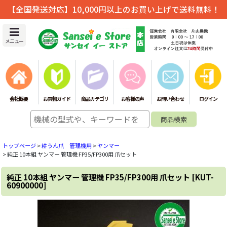
【全国発送対応】10,000円以上のお買い上げで送料無料！
メニュー
会社概要
お買物ガイド
商品カテゴリ
お客様の声
お問い合わせ
ログイン
トップページ
>
耕うん爪 管理機用
>
ヤンマー
>
純正 10本組 ヤンマー 管理機 FP35/FP300用 爪セット
純正 10本組 ヤンマー 管理機 FP35/FP300用 爪セット
[
KUT-
60900000
]