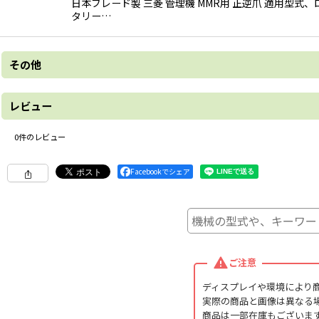
日本ブレード製 三菱 管理機 MMR用 正逆爪 適用
タリー…
その他
日本ブレード爪のご
レビュー
※メーカーホームページ
■ナタ爪
0
件のレビュー
トラクターに初期装着さ
スタンダードで汎用性が
Facebookでシェア
リーズナブルで求めやす
■新タイガー爪
反転性と耐久性に自信あ
形状や焼き入れを見直し
※黒色と黄色のツートン
ご注意
■ゼット爪
ディスプレイや環境により
刃先に特殊合金を溶接し
実際の商品と画像は異なる
ゼット爪は、爪母材に硬質
商品は一部在庫もございま
ィング層が残り、常に刃