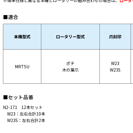
※標準仕様と異なる本機とロータリーの組み合わせの場合は、
ロータ
■適合
本機型式
ロータリー型式
爪刻印
ポチ
W23
MRT5U
木の葉爪
W23S
■セット品番
N2-171 12本セット
W23：左右合計10本
W23S：左右合計2本