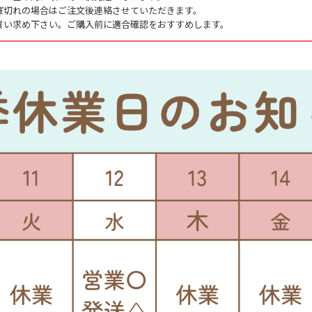
庫切れの場合はご注文後連絡させていただきます。
えます。
買い求め下さい。ご購入前に適合確認をおすすめします。
た、長寿命トラクター用耕耘爪。
で使う程に刃先が鋭くなり耕うん抵抗を大幅に軽減し、従来のZ爪よりも爪幅
５倍長持ちします。爪形状を見直し最適化することで、ほぼ等幅に摩耗してい
下を防止しています。
と耐磨耗！
十分に破砕されます。
ままに軽量化、本機ロータリーへの負荷を軽減しました。
高回転のままで作業が可能です。
、機械への負担が少なく馬力を損ないません。