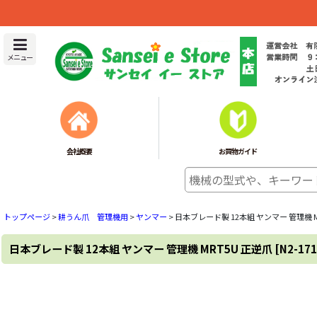
メニュー
会社概要
お買物ガイド
トップページ
>
耕うん爪 管理機用
>
ヤンマー
>
日本ブレード製 12本組 ヤンマー 管理機 M
日本ブレード製 12本組 ヤンマー 管理機 MRT5U 正逆爪
[
N2-171