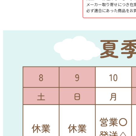
メーカー取り寄せにつき在
タでも無理せず作業を行
必ず適合にあった商品をお
■ゼットプラスワン爪
刃先に特殊合金を溶接し
母材とZ合金の硬さの違い
ることで旧Z爪より１，
と比べて耕うん性能の低
■イーグル爪
幅広でバツグンの反転性
土の放適正に優れ、土が
タイガー爪の強さはその
深耕時でもロータリーは
反転性に優れているので
水田で力を発揮します。