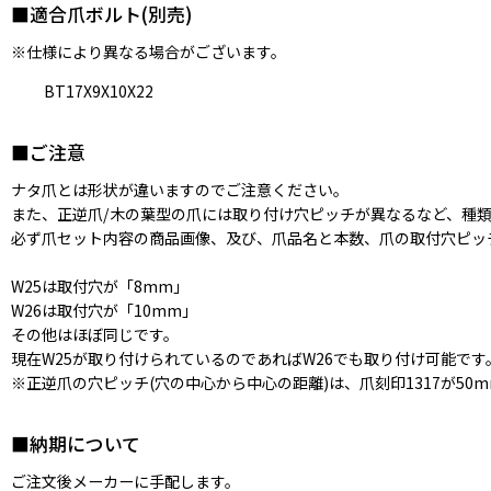
■適合爪ボルト(別売)
※仕様により異なる場合がございます。
BT17X9X10X22
■ご注意
ナタ爪とは形状が違いますのでご注意ください。
また、正逆爪/木の葉型の爪には取り付け穴ピッチが異なるなど、種
必ず爪セット内容の商品画像、及び、爪品名と本数、爪の取付穴ピッ
W25は取付穴が「8mm」
W26は取付穴が「10mm」
その他はほぼ同じです。
現在W25が取り付けられているのであればW26でも取り付け可能です
※正逆爪の穴ピッチ(穴の中心から中心の距離)は、爪刻印1317が50
■納期について
ご注文後メーカーに手配します。