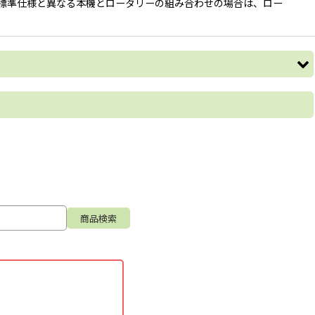
 ※標準仕様と異なる本機とロータリーの組み合わせの場合は、ロー
が摩耗しても丈夫なコーテ
カットし、小馬力のトラク