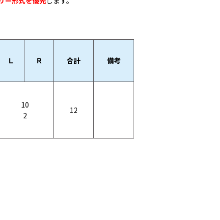
リー形式を優先
します。
Ｌ
Ｒ
合計
備考
10
12
2