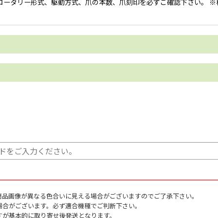
型式、ロータリー形式、駆動方式、爪の本数、爪刻印を必ずご確認下さい。
案内
からの抜粋です。
れている日本ブレードの標準爪
高いナタ爪。
い価格帯、小馬力向きの仕様です。
り！
、高性能イーグル爪の性能を超える反転性と耐久性を手に入れ新たに誕生！
カラータイプは廃番となりました。
商品画像が異なる色合いに見える場合がございますのでご了承下さい。
た、長寿命トラクター用耕耘爪。
場合がございます。必ず適合機種でご判断下さい。
合金をコーティングすることで、従来の２倍の耐久性を実現しました。 母材
すが基本的に取り寄せ後発送となります。
先が鋭い状態を保つため、優れた砕土性がずっと長持ち。耕うん抵抗を大幅に