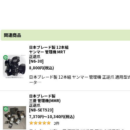
関連商品
日本ブレード製 12本組
ヤンマー 管理機 MRT
正逆爪
[
N6-30
]
8,800
円
(税込)
日本ブレード製 12本組 ヤンマー 管理機 正逆爪 
ータ…
日本ブレード製
三菱 管理機(MMR)
正逆爪
[
NB-SET523
]
7,370
円
～10,340
円
(税込)
2
件