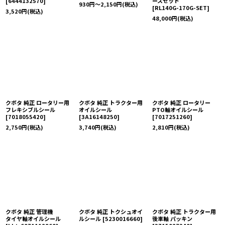
[
6444132570
]
ースセット
930
円
～2,150
円
(税込)
[
RL140G-170G-SET
]
3,520
円
(税込)
48,000
円
(税込)
クボタ 純正 ロータリー用
クボタ 純正 トラクター用
クボタ 純正 ロータリー
フレキシブルシール
オイルシール
PTO軸オイルシール
[
7018055420
]
[
3A16148250
]
[
7017251260
]
2,750
円
(税込)
3,740
円
(税込)
2,810
円
(税込)
クボタ 純正 管理機
クボタ 純正 トクシュオイ
クボタ 純正 トラクター用
タイヤ軸オイルシール
ルシール
[
5230016660
]
後車軸 パッキン