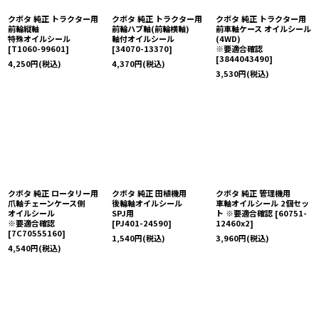
クボタ 純正 トラクター用
クボタ 純正 トラクター用
クボタ 純正 トラクター用
前輪縦軸
前輪ハブ軸(前輪横軸)
前車軸ケース オイルシール
特殊オイルシール
軸付オイルシール
(4WD)
[
T1060-99601
]
[
34070-13370
]
※要適合確認
[
3844043490
]
4,250
円
(税込)
4,370
円
(税込)
3,530
円
(税込)
クボタ 純正 ロータリー用
クボタ 純正 田植機用
クボタ 純正 管理機用
爪軸チェーンケース側
後輪軸オイルシール
車軸オイルシール 2個セッ
オイルシール
SPJ用
ト ※要適合確認
[
60751-
※要適合確認
[
PJ401-24590
]
12460x2
]
[
7C70555160
]
1,540
円
(税込)
3,960
円
(税込)
4,540
円
(税込)