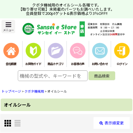
クボタ機械用のオイルシール各種です。
【取り寄せ可能】未掲載のパーツもお調べいたします。
会員登録で200ptゲット&表示価格より3％OFF!!
メニュー
会社概要
お買物ガイド
商品カテゴリ
お客様の声
お問い合わせ
ログイン
トップページ
>
クボタ機械用
>
オイルシール
オイルシール
表示順変更