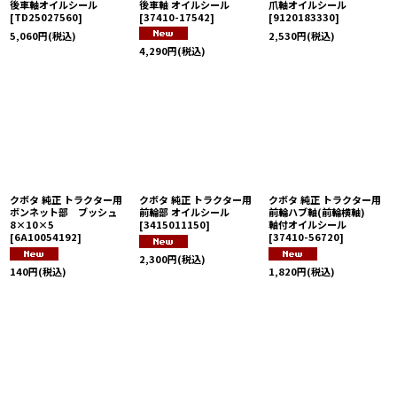
後車軸オイルシール
後車軸 オイルシール
爪軸オイルシール
[
TD25027560
]
[
37410-17542
]
[
9120183330
]
5,060
円
(税込)
2,530
円
(税込)
4,290
円
(税込)
クボタ 純正 トラクター用
クボタ 純正 トラクター用
クボタ 純正 トラクター用
ボンネット部 ブッシュ
前輪部 オイルシール
前輪ハブ軸(前輪横軸)
8×10×5
[
3415011150
]
軸付オイルシール
[
6A10054192
]
[
37410-56720
]
2,300
円
(税込)
140
円
(税込)
1,820
円
(税込)