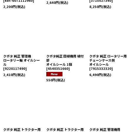
[
kbt-6071112960
]
[
3715027340
]
2,640
円
(税込)
2,200
円
(税込)
8,250
円
(税込)
クボタ 純正 管理機
クボタ純正 田植機用 植付
クボタ 純正 ロータリー用
ロータリー軸 オイルシー
部
チェーンケース側
ル
オイルシール 1個
オイルシール
[
9220117490
]
[
4540351660
]
[
7915332320
]
2,410
円
(税込)
6,490
円
(税込)
550
円
(税込)
クボタ 純正 トラクター用
クボタ 純正 トラクター用
クボタ 純正 管理機用