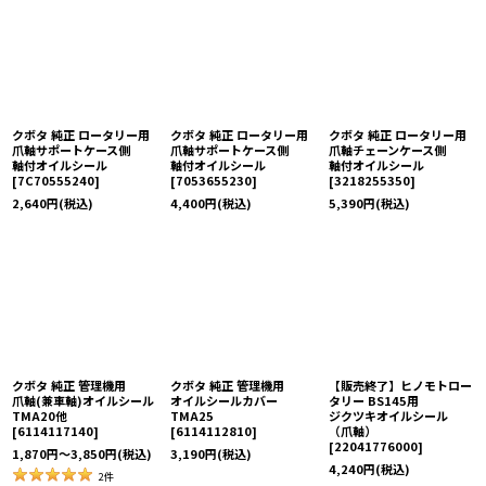
クボタ 純正 ロータリー用
クボタ 純正 ロータリー用
クボタ 純正 ロータリー用
爪軸サポートケース側
爪軸サポートケース側
爪軸チェーンケース側
軸付オイルシール
軸付オイルシール
軸付オイルシール
[
7C70555240
]
[
7053655230
]
[
3218255350
]
2,640
円
(税込)
4,400
円
(税込)
5,390
円
(税込)
クボタ 純正 管理機用
クボタ 純正 管理機用
【販売終了】ヒノモトロー
爪軸(兼車軸)オイルシール
オイルシールカバー
タリー BS145用
TMA20他
TMA25
ジクツキオイルシール
[
6114117140
]
[
6114112810
]
（爪軸）
[
22041776000
]
1,870
円
～3,850
円
(税込)
3,190
円
(税込)
4,240
円
(税込)
2
件