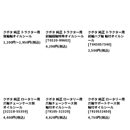
クボタ 純正 トラクター用
クボタ 純正 トラクター用
クボタ 純正 トラクター用
後輪軸オイルシール
前輪縦軸特殊オイルシール
前輪ハブ軸 軸付オイルシ
[
T0320-99602
]
ール
1,200
円
～1,950
円
(税込)
[
T043057340
]
4,290
円
(税込)
2,500
円
(税込)
クボタ 純正 ロータリー用
クボタ 純正 ロータリー用
クボタ 純正 ロータリー用
爪軸チェーンケース側
爪軸チェーンケース側
爪軸サポートケース側
オイルシール
軸付オイルシール
軸付オイルシール
[
32218-55350
]
[
79105-32320
]
[
7910532650
]
4,400
円
(税込)
4,620
円
(税込)
4,750
円
(税込)