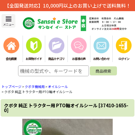
【全国発送対応】10,000円以上のお買い上げで送料無料！
メニュー
会社概要
お買物ガイド
商品カテゴリ
お客様の声
お問い合わせ
ログイン
トップページ
>
クボタ機械用
>
オイルシール
>
クボタ 純正 トラクター用 PTO軸オイルシール
クボタ 純正 トラクター用 PTO軸オイルシール
[
37410-1655-
0
]