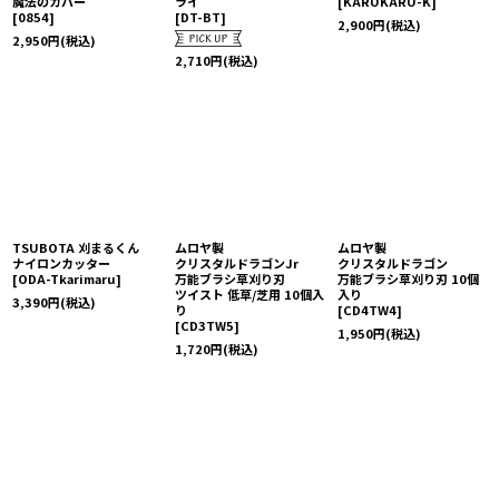
魔法のカバー
ライ
[
KARUKARU-K
]
[
0854
]
[
DT-BT
]
2,900
円
(税込)
2,950
円
(税込)
2,710
円
(税込)
TSUBOTA 刈まるくん
ムロヤ製
ムロヤ製
ナイロンカッター
クリスタルドラゴンJr
クリスタルドラゴン
[
ODA-Tkarimaru
]
万能ブラシ草刈り刃
万能ブラシ草刈り刃 10個
ツイスト 低草/芝用 10個入
入り
3,390
円
(税込)
り
[
CD4TW4
]
[
CD3TW5
]
1,950
円
(税込)
1,720
円
(税込)