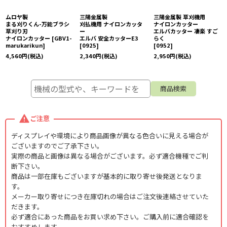
ムロヤ製
三陽金属製
三陽金属製 草刈機用
まる刈りくん-万能ブラシ
刈払機用 ナイロンカッタ
ナイロンカッター
草刈り刃
ー
エルバカッター 凄楽 すご
ナイロンカッター
[
GBV1-
エルバ 安全カッターE3
らく
marukarikun
]
[
0925
]
[
0952
]
4,560
円
(税込)
2,340
円
(税込)
2,950
円
(税込)
ご注意
ディスプレイや環境により商品画像が異なる色合いに見える場合が
ございますのでご了承下さい。
実際の商品と画像は異なる場合がございます。必ず適合機種でご判
断下さい。
商品は一部在庫もございますが基本的に取り寄せ後発送となりま
す。
メーカー取り寄せにつき在庫切れの場合はご注文後連絡させていた
だきます。
必ず適合にあった商品をお買い求め下さい。ご購入前に適合確認を
おすすめします。