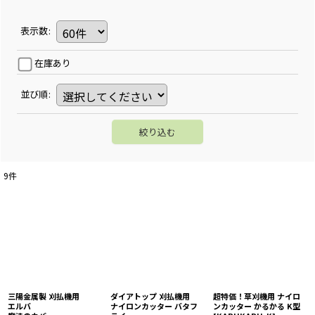
表示数
:
在庫あり
並び順
:
絞り込む
9
件
三陽金属製 刈払機用
ダイアトップ 刈払機用
超特価！草刈機用 ナイロ
エルバ
ナイロンカッター バタフ
ンカッター かるかる K型