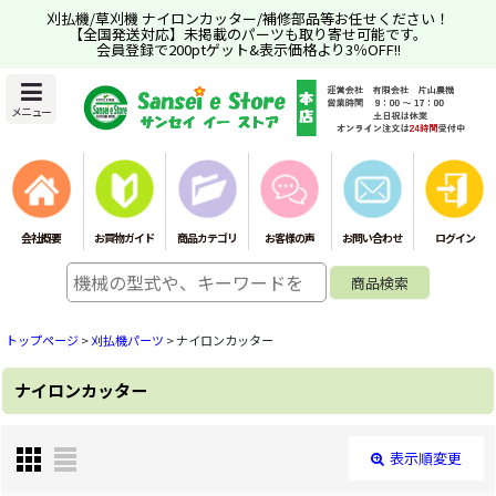
刈払機/草刈機 ナイロンカッター/補修部品等お任せください！
【全国発送対応】未掲載のパーツも取り寄せ可能です。
会員登録で200ptゲット&表示価格より3％OFF!!
メニュー
会社概要
お買物ガイド
商品カテゴリ
お客様の声
お問い合わせ
ログイン
トップページ
>
刈払機パーツ
>
ナイロンカッター
ナイロンカッター
表示順変更