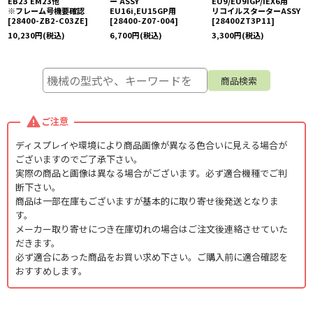
EB23 EM23他
ー ASSY
EU9/EU9iGP/iEX6用
※フレーム号機要確認
EU16i,EU15GP用
リコイルスターターASSY
[
28400-ZB2-C03ZE
]
[
28400-Z07-004
]
[
28400ZT3P11
]
10,230
円
(税込)
6,700
円
(税込)
3,300
円
(税込)
ご注意
ディスプレイや環境により商品画像が異なる色合いに見える場合が
ございますのでご了承下さい。
実際の商品と画像は異なる場合がございます。必ず適合機種でご判
断下さい。
商品は一部在庫もございますが基本的に取り寄せ後発送となりま
す。
メーカー取り寄せにつき在庫切れの場合はご注文後連絡させていた
だきます。
必ず適合にあった商品をお買い求め下さい。ご購入前に適合確認を
おすすめします。