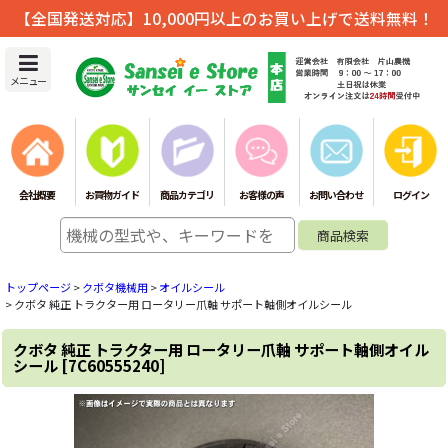
【全国発送対応】10,000円以上のお買い上げで送料無料！
メニュー
会社概要
お買物ガイド
商品カテゴリ
お客様の声
お問い合わせ
ログイン
トップページ
>
クボタ機械用
>
オイルシール
>
クボタ 純正 トラクター用 ロータリー爪軸 サポート軸側オイルシール
クボタ 純正 トラクター用 ロータリー爪軸 サポート軸側オイル
シール
[
7C60555240
]