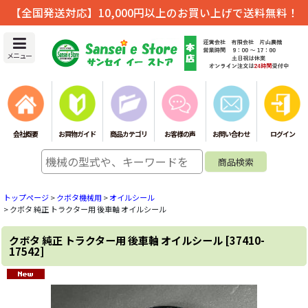
【全国発送対応】10,000円以上のお買い上げで送料無料！
メニュー
会社概要
お買物ガイド
商品カテゴリ
お客様の声
お問い合わせ
ログイン
トップページ
>
クボタ機械用
>
オイルシール
>
クボタ 純正 トラクター用 後車軸 オイルシール
クボタ 純正 トラクター用 後車軸 オイルシール
[
37410-
17542
]