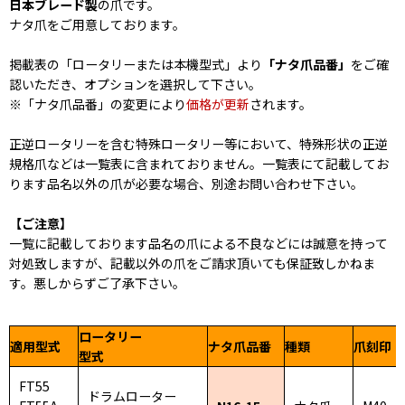
日本ブレード製
の爪です。
ナタ爪をご用意しております。
掲載表の「ロータリーまたは本機型式」より
「ナタ爪品番」
をご確
認いただき、オプションを選択して下さい。
※「ナタ爪品番」の変更により
価格が更新
されます。
正逆ロータリーを含む特殊ロータリー等において、特殊形状の正逆
規格爪などは一覧表に含まれておりません。一覧表にて記載してお
ります品名以外の爪が必要な場合、別途お問い合わせ下さい。
【ご注意】
一覧に記載しております品名の爪による不良などには誠意を持って
対処致しますが、記載以外の爪をご請求頂いても保証致しかねま
す。悪しからずご了承下さい。
ロータリー
適用型式
ナタ爪品番
種類
爪刻印
型式
FT55
ドラムローター