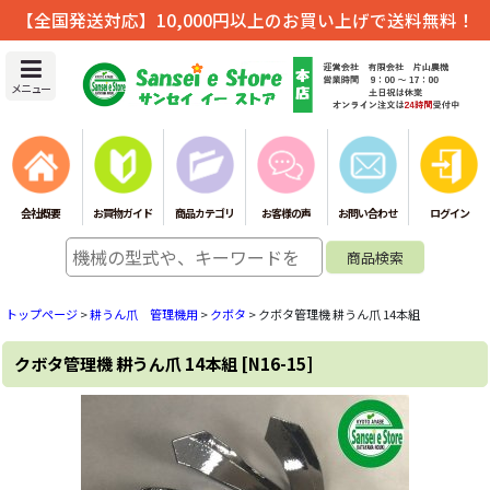
【全国発送対応】10,000円以上のお買い上げで送料無料！
メニュー
会社概要
お買物ガイド
商品カテゴリ
お客様の声
お問い合わせ
ログイン
トップページ
>
耕うん爪 管理機用
>
クボタ
>
クボタ管理機 耕うん爪 14本組
クボタ管理機 耕うん爪 14本組
[
N16-15
]