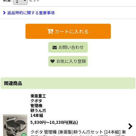
返品特約に関する重要事項
カートに入れる
お問い合わせ
お気に入り登録
関連商品
東亜重工
クボタ
管理機
耕うん爪
14本組
5,830
円
～10,230
円
(税込)
クボタ 管理機 (東亜製)耕うん爪セット [14本組] 東