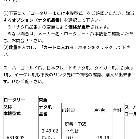
(1)下表にて「ロータリーまたは本機型式」をご確認いただき、該当
する
オプション（ナタ爪品番）
を選択して下さい。
※「ナタ爪品番」の変更により
価格が更新
されます。
※ない場合は、メーカー名・ロータリー・爪本数をご確認いただ
き、お問合せ下さい。
(2)
数量
を入力し、
「カートに入れる」
ボタンをクリックして下さ
い。
スーパーゴールド爪、日本ブレードのナタ爪、タイガー爪、Z plus
1爪、イーグル爪も下表のリンク先にて価格の確認、購入が出来ま
す。ぜひご覧下さい。
ロータリー
東亜
又は
ナタ爪
スーパ
爪刻印
左-右
合計
本機型式
品番
ゴール
廃番：TG5
2-49-02
→ 代替：
RS1300S
爪ボル
TG7
19-19