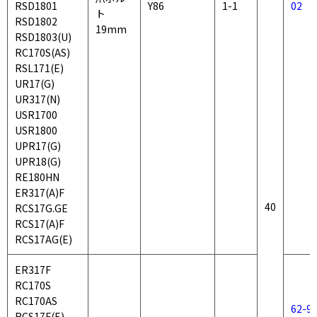
RSD1801
Y86
1-1
02
ト
RSD1802
19mm
RSD1803(U)
RC170S(AS)
RSL171(E)
UR17(G)
UR317(N)
USR1700
USR1800
UPR17(G)
UPR18(G)
RE180HN
ER317(A)F
40
RCS17G.GE
RCS17(A)F
RCS17AG(E)
ER317F
RC170S
RC170AS
62-94
RCS17F(E)