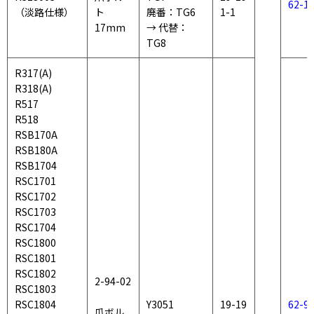
62-1
（淡路仕様）
ト
廃番：TG6
1-1
17mm
→ 代替：
TG8
R317(A)
R318(A)
R517
R518
RSB170A
RSB180A
RSB1704
RSC1701
RSC1702
RSC1703
RSC1704
RSC1800
RSC1801
RSC1802
2-94-02
RSC1803
RSC1804
Y3051
19-19
62-94
爪ボル