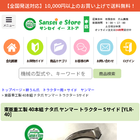
【全国発送対応】10,000円以上のお買い上げで送料無料！
メニュー
会社概要
お買物ガイド
商品カテゴリ
お客様の声
お問い合わせ
ログイン
トップページ
>
耕うん爪 トラクター用
>
サイド ヤンマー
>
東亜重工製 40本組 ナタ爪 ヤンマー トラクター Sサイド
東亜重工製 40本組 ナタ爪 ヤンマー トラクター Sサイド
[
YLR-
40
]