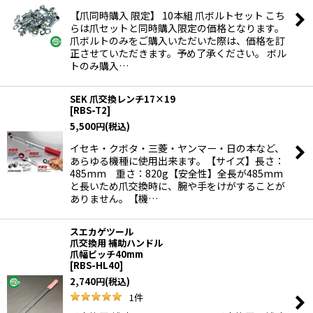
【爪同時購入 限定】 10本組 爪ボルトセット こち
らは爪セットと同時購入限定の価格となります。
爪ボルトのみをご購入いただいた際は、価格を訂
正させていただきます。予め了承ください。 ボル
トのみ購入…
SEK 爪交換レンチ17×19
[
RBS-T2
]
5,500
円
(税込)
イセキ・クボタ・三菱・ヤンマー・日の本など、
あらゆる機種に使用出来ます。【サイズ】長さ：
485mm 重さ：820g【安全性】全長が485mm
と長いため爪交換時に、腕や手をけがすることが
ありません。【機…
スエカゲツール
爪交換用 補助ハンドル
爪幅ピッチ40mm
[
RBS-HL40
]
2,740
円
(税込)
1
件