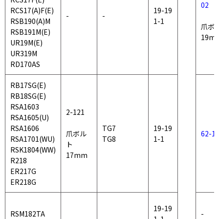
02
RCS17(A)F(E)
19-19
-
-
RSB190(A)M
1-1
爪ボ
RSB191M(E)
19m
UR19M(E)
UR319M
RD170AS
RB17SG(E)
RB18SG(E)
RSA1603
2-121
RSA1605(U)
RSA1606
TG7
19-19
爪ボル
62-1
RSA1701(WU)
TG8
1-1
ト
RSK1804(WW)
17mm
R218
ER217G
ER218G
19-19
RSM182TA
-