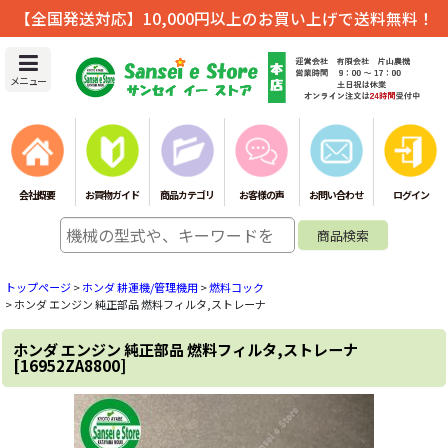
【全国発送対応】10,000円以上のお買い上げで送料無料！
メニュー
会社概要
お買物ガイド
商品カテゴリ
お客様の声
お問い合わせ
ログイン
トップページ
>
ホンダ 耕運機/管理機用
>
燃料コック
>
ホンダ エンジン 純正部品 燃料フィルタ,ストレーナ
ホンダ エンジン 純正部品 燃料フィルタ,ストレーナ
[
16952ZA8800
]