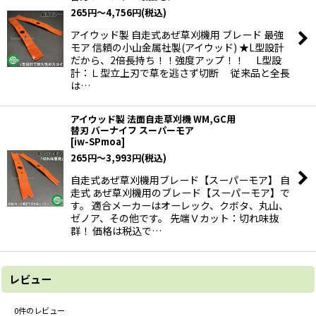
265
円
～4,756
円
(税込)
アイウッド製 自走式あぜ草刈機用 ブレード 最強
モア 信頼の小山金属社製(アイウッド) ★L型設計
だから、2倍長持ち！！強度アップ！！ L型設
計：Ｌ型立上刃で草を逃さず切断 従来品と全長
は…
アイウッド製 法面自走草刈機 WM,GC用
替刃 バーナイフ スーパーモア
[
iw-SPmoa
]
265
円
～3,993
円
(税込)
自走式あぜ草刈機用ブレード【スーパーモア】 自
走式 あぜ草刈機用のブレード【スーパーモア】で
す。 適合メーカーはオーレック、クボタ、丸山、
ゼノア、その他です。 先端Ｖカット：切れ味抜
群！ 価格は税込で…
レビュー
0
件のレビュー