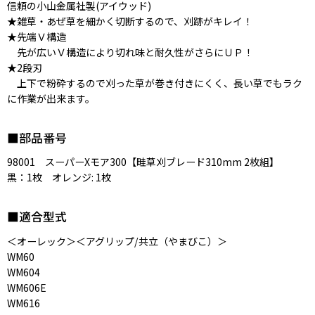
信頼の小山金属社製(アイウッド)
★雑草・あぜ草を細かく切断するので、刈跡がキレイ！
★先端Ｖ構造
先が広いＶ構造により切れ味と耐久性がさらにＵＰ！
★2段刃
上下で粉砕するので刈った草が巻き付きにくく、長い草でもラク
に作業が出来ます。
■部品番号
98001 スーパーXモア300【畦草刈ブレード310mm 2枚組】
黒：1枚 オレンジ: 1枚
■適合型式
＜オーレック＞＜アグリップ/共立（やまびこ）＞
WM60
WM604
WM606E
WM616