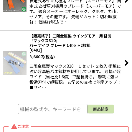
自走式あぜ草刈機用ブレード【スーパーモア】 自
走式 あぜ草刈機用のブレード【スーパーモア】で
す。 適合メーカーはオーレック、クボタ、丸山、
ゼノア、その他です。 先端Ｖカット：切れ味抜
群！ 価格は税込で…
【販売終了】三陽金属製 ウイングモアー用 替刃
「マックス310」
バー ナイフ ブレード 1セット2枚組
[
0481
]
3,660
円
(税込)
三陽金属製マックス310 １セット ２枚入 衝撃に
強い超高級バネ鋼材を使用しています。 刃幅が超
ワイド（当社比1.6倍）で超長持ち。 摩耗に強い
鍛造刃付で超強靭。 お早めの交換で能率アップ！
■サイ…
ご注意