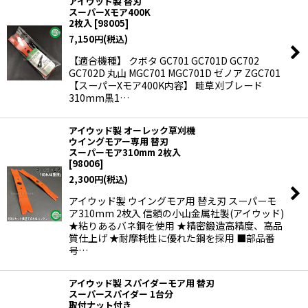
アイウッド製 替刃
スーパーXモア400K
2枚入
[
98005
]
7,150
円
(税込)
【適合機種】 クボタ GC701 GC701D GC702
GC702D 丸山 MGC701 MGC701D ゼノア ZGC701
【スーパーXモア400K内容】 畦草刈ブレード
310mm黒1…
アイウッド製 オーレック草刈機
ウイングモアー専用 替刃
スーパーモア310mm 2枚入
[
98006
]
2,300
円
(税込)
アイウッド製 ウイングモア用 替え刃 スーパーモ
ア310mm 2枚入 信頼の小山金属社製(アイウッド)
★粘りあるバネ鋼を使用 ★精密鍛造高精度、高品
質仕上げ ★耐摩耗性に優れた鋼を採用 ■部品番
号…
アイウッド製 スパイダーモア用 替刃
スーパースパイダー 1台分
取付ナット付き