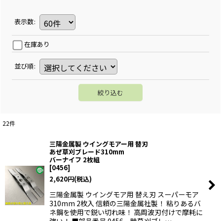
表示数
:
在庫あり
並び順
:
絞り込む
22
件
三陽金属製 ウイングモアー用 替刃
あぜ草刈ブレード310mm
バーナイフ 2枚組
[
0456
]
2,620
円
(税込)
三陽金属製 ウイングモア用 替え刃 スーパーモア
310mm 2枚入 信頼の三陽金属社製！ 粘りあるバ
ネ鋼を使用で鋭い切れ味！ 高周波刃付けで摩耗に