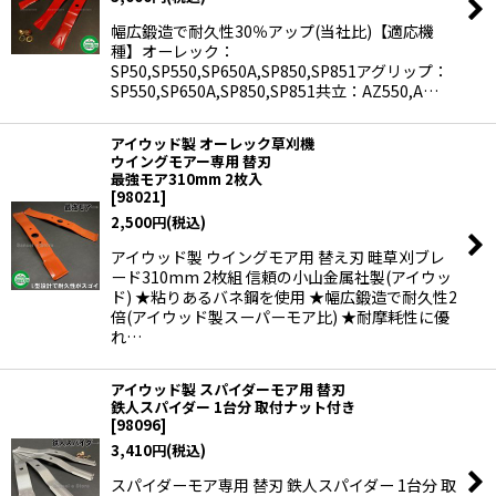
幅広鍛造で耐久性30％アップ(当社比)【適応機
種】オーレック：
SP50,SP550,SP650A,SP850,SP851アグリップ：
SP550,SP650A,SP850,SP851共立：AZ550,A…
アイウッド製 オーレック草刈機
ウイングモアー専用 替刃
最強モア310mm 2枚入
[
98021
]
2,500
円
(税込)
アイウッド製 ウイングモア用 替え刃 畦草刈ブレ
ード310mm 2枚組 信頼の小山金属社製(アイウッ
ド) ★粘りあるバネ鋼を使用 ★幅広鍛造で耐久性2
倍(アイウッド製スーパーモア比) ★耐摩耗性に優
れ…
アイウッド製 スパイダーモア用 替刃
鉄人スパイダー 1台分 取付ナット付き
[
98096
]
3,410
円
(税込)
スパイダーモア専用 替刃 鉄人スパイダー 1台分 取