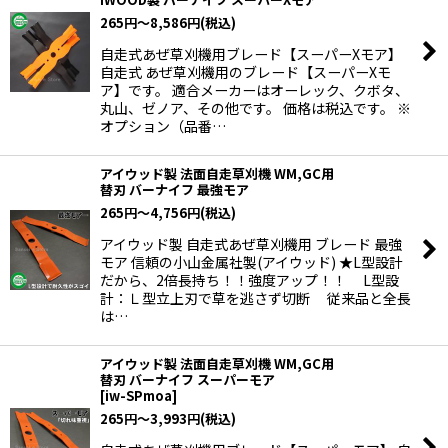
265
円
～8,586
円
(税込)
自走式あぜ草刈機用ブレード【スーパーXモア】
自走式 あぜ草刈機用のブレード【スーパーXモ
ア】です。 適合メーカーはオーレック、クボタ、
丸山、ゼノア、その他です。 価格は税込です。 ※
オプション（品番…
アイウッド製 法面自走草刈機 WM,GC用
替刃 バーナイフ 最強モア
265
円
～4,756
円
(税込)
アイウッド製 自走式あぜ草刈機用 ブレード 最強
モア 信頼の小山金属社製(アイウッド) ★L型設計
だから、2倍長持ち！！強度アップ！！ L型設
計：Ｌ型立上刃で草を逃さず切断 従来品と全長
は…
アイウッド製 法面自走草刈機 WM,GC用
替刃 バーナイフ スーパーモア
[
iw-SPmoa
]
265
円
～3,993
円
(税込)