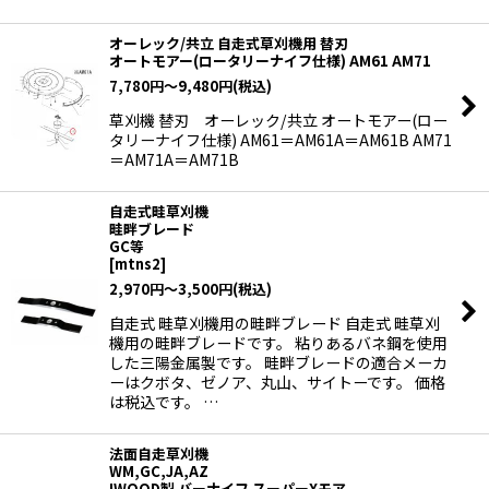
オーレック/共立 自走式草刈機用 替刃
オートモアー(ロータリーナイフ仕様) AM61 AM71
7,780
円
～9,480
円
(税込)
草刈機 替刃 オーレック/共立 オートモアー(ロー
タリーナイフ仕様) AM61＝AM61A＝AM61B AM71
＝AM71A＝AM71B
自走式畦草刈機
畦畔ブレード
GC等
[
mtns2
]
2,970
円
～3,500
円
(税込)
自走式 畦草刈機用の畦畔ブレード 自走式 畦草刈
機用の畦畔ブレードです。 粘りあるバネ鋼を使用
した三陽金属製です。 畦畔ブレードの適合メーカ
ーはクボタ、ゼノア、丸山、サイトーです。 価格
は税込です。 …
法面自走草刈機
WM,GC,JA,AZ
IWOOD製 バーナイフ スーパーXモア