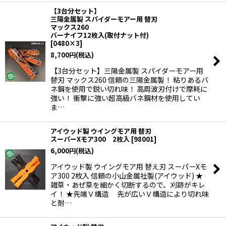
【3台分セット】
三陽金属製 スパイダーモアー用 替刃
マックス260
バーナイフ12枚入(取付ナット付)
[
0480×3
]
8,700
円
(税込)
【3台分セット】三陽金属製 スパイダーモアー用
替刃 マックス260 信頼の三陽金属製！ 粘りあるバ
ネ鋼を使用で鋭い切れ味！ 高周波刃付けで摩耗に
強い！ 衝撃に強い超高級バネ鋼材を使用してい
ま…
アイウッド製 ウイングモア用 替刃
スーパーXモア300 2枚入
[
98001
]
6,000
円
(税込)
アイウッド製 ウイングモア用 替え刃 スーパーXモ
ア300 2枚入 信頼の小山金属社製(アイウッド) ★
雑草・あぜ草を細かく切断するので、刈跡がキレ
イ！ ★先端Ｖ構造 先が広いＶ構造により切れ味
と耐…