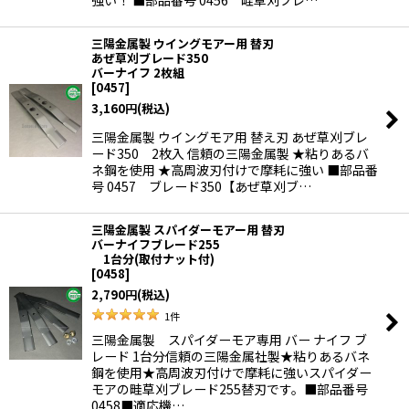
強い！ ■部品番号 0456 畦草刈ブレ…
三陽金属製 ウイングモアー用 替刃
あぜ草刈ブレード350
バーナイフ 2枚組
[
0457
]
3,160
円
(税込)
三陽金属製 ウイングモア用 替え刃 あぜ草刈ブレ
ード350 2枚入 信頼の三陽金属製 ★粘りあるバ
ネ鋼を使用 ★高周波刃付けで摩耗に強い ■部品番
号 0457 ブレード350【あぜ草刈ブ…
三陽金属製 スパイダーモアー用 替刃
バーナイフブレード255
1台分(取付ナット付)
[
0458
]
2,790
円
(税込)
1
件
三陽金属製 スパイダーモア専用 バー ナイフ ブ
レード 1台分信頼の三陽金属社製★粘りあるバネ
鋼を使用★高周波刃付けで摩耗に強いスパイダー
モアの畦草刈ブレード255替刃です。■部品番号
0458■適応機…