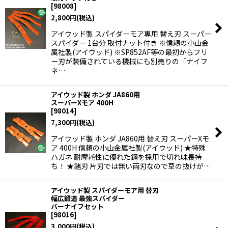
[
98008
]
2,800
円
(税込)
アイウッド製 スパイダーモア専用 替え刃 スーパー
スパイダー 1台分 取付ナット付き ※信頼の小山金
属社製(アイウッド) ※SP852AF等の最初からフリ
ー刃が装備されている機械にも別売りの「ナイフ
ネ…
アイウッド製 ホンダ JA860用
スーパーXモア 400H
[
98014
]
7,300
円
(税込)
アイウッド製 ホンダ JA860用 替え刃 スーパーXモ
ア 400H 信頼の小山金属社製(アイウッド) ★特殊
ハガネ 耐摩耗性に優れた鋼を採用で切れ味長持
ち！ ★諸刃 片刃では無い両刃なので草の抜けが…
アイウッド製 スパイダーモア用 替刃
幅広鍛造 最強スパイダー
バーナイフセット
[
98016
]
3,000
円
(税込)