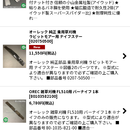
付ナット付き 信頼の小山金属社製(アイウッド) ★
粘りあるバネ鋼を使用 ★幅広鍛造で耐久性2倍(ア
イウッド製スーパースパイダー比) ★耐摩耗性に優
れ…
オーレック 純正 乗用草刈機
ラビットモアー用 ナイフステー
[
020750500
]
11,550
円
(税込)
オーレック 純正部品 乗用草刈機 ラビットモアー
用 ナイフステー ※図番2のパーツです。 ※型式に
より適合が異なりますので必ずご確認の上ご購入
下さい。 ■部品番号 0207-50500 …
OREC 雑草刈機 FL510用 バーナイフ 1本
[
80103582100
]
6,780
円
(税込)
オーレック 雑草刈機 FL510用 バーナイフ 1本 ※ナ
イフのみの販売になります。 ※型式により適合が
異なりますので必ずご確認の上ご購入下さい。 ■
部品番号 80-1035-821-00 ■適合…