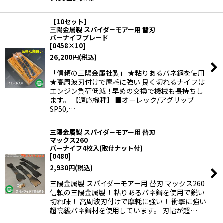
【10セット】
三陽金属製 スパイダーモアー用 替刃
バーナイフブレード
[
0458×10
]
26,200
円
(税込)
「信頼の三陽金属社製」 ★粘りあるバネ鋼を使用
★高周波刃付けで摩耗に強い 良く切れるナイフは
エンジン負荷低減！早めの交換で機械も長持ちし
ます。 【適応機種】 ■オーレック/アグリップ
SP50,…
三陽金属製 スパイダーモアー用 替刃
マックス260
バーナイフ4枚入(取付ナット付)
[
0480
]
2,930
円
(税込)
三陽金属製 スパイダーモアー用 替刃 マックス260
信頼の三陽金属製！ 粘りあるバネ鋼を使用で鋭い
切れ味！ 高周波刃付けで摩耗に強い！ 衝撃に強い
超高級バネ鋼材を使用しています。 刃幅が超…