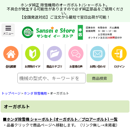
ホンダ純正 除雪機用のオーガボルト/シャーボルト。
不具合が発生する可能性がありますので必ず純正部品をご使用くださ
い。
【全国発送対応】ご注文から最短で翌日出荷が可能！
メニュー
会社概要
お買物ガイド
商品カテゴリ
お客様の声
お問い合わせ
ログイン
トップページ
>
ホンダ 除雪機用
>
オーガボルト
オーガボルト
■ホンダ除雪機 シャーボルト (オーガボルト／ブロアーボルト) 一覧
・品番クリックで商品ページへ移動します。（リンク無し→未掲載）