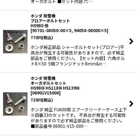
オーガボルト ■セット内容 六…
ホンダ 除雪機
ブロアーボルトセット
HS980 他
[
95701-08050-00×5, 94050-08000×5
]
770
円
(税込)
ホンダ純正部品 シャーボルトセット(ブロアー)不
具合が発生する可能性がありますので、必ず純正
部品をご使用ください。【セット内容】六角ボル
ト8×50 5個フランジナット8mm&n…
ホンダ 除雪機
オーガボルトセット
HS980i HS1180i HS1390i
[
06901V15000
]
720
円
(税込)
ホンダ 純正 FU600用 エアークリーナーケース上下
※図番33のセットです。 不具合が発生する可能性
がありますので必ず純正部品をご使用ください。
■部品番号 06901-V15-000…