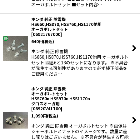
オーガボルトセット ■セット内容…
ホンダ 純正 除雪機
HS660,HS870,HSS760,HS1170他用
オーガボルトセット
[
06921767000
]
640
円
(税込)
ホンダ 純正 除雪機
HS660,HS870,HSS760,HS1170他用 オーガボルト
セット 図番6と13のセットになります。 ※不具合
が発生する可能性がありますので必ず純正部品を
ご使用くださ…
ホンダ 純正 除雪機
オーガボルトセット
HSS760n HSS970n HSS1170n
クロスオーガ用
[
06920V41T00
]
1,090
円
(税込)
ホンダ 純正 除雪機 オーガボルトセット ※画像は
シャーボルトとナットのイメ－ジです。数量に差
し障りはございません。 ※不具合が発生する可能