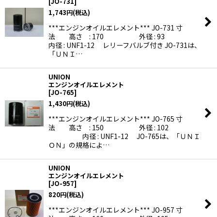
[
JO-731
]
1,743
円
(税込)
***エンジンオイルエレメント*** JO-731 寸
法 高さ : 170 外径 : 93
内径 : UNF1-12 レリーフバルブ付き JO-731は、
「ＵＮＩ…
UNION
エンジンオイルエレメント
[
JO-765
]
1,430
円
(税込)
***エンジンオイルエレメント*** JO-765 寸
法 高さ : 150 外径 : 102
内径 : UNF1-12 JO-765は、「ＵＮＩ
ＯＮ」の規格によ…
UNION
エンジンオイルエレメント
[
JO-957
]
820
円
(税込)
***エンジンオイルエレメント*** JO-957 寸