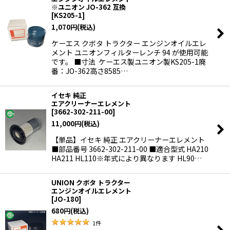
※ユニオン JO-362 互換
[
KS205-1
]
1,070
円
(税込)
ケーエス クボタ トラクター エンジンオイルエレ
メント ユニオンフィルターレンチ 94 が使用可能
です。 ■寸法 ケーエス製ユニオン製KS205-1廃
番：JO-362高さ8585…
イセキ 純正
エアクリーナーエレメント
[
3662-302-211-00
]
11,000
円
(税込)
【単品】イセキ 純正 エアクリーナーエレメント
■部品番号 3662-302-211-00 ■適合型式 HA210
HA211 HL110※年式により異なります HL90…
UNION クボタ トラクター
エンジンオイルエレメント
[
JO-180
]
680
円
(税込)
1
件