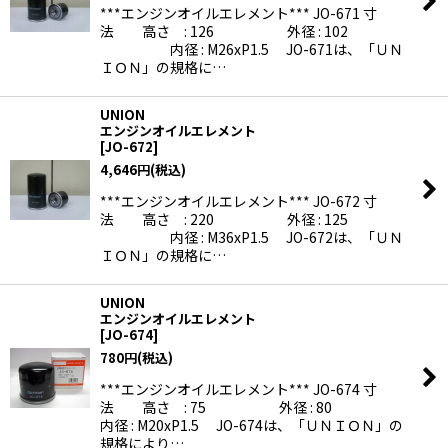
***エンジンオイルエレメント*** JO-671 寸
法 高さ : 126 外径 : 102
内径 : M26xP1.5 JO-671は、「ＵＮ
ＩＯＮ」の規格に…
UNION
エンジンオイルエレメント
[
JO-672
]
4,646
円
(税込)
***エンジンオイルエレメント*** JO-672 寸
法 高さ : 220 外径 : 125
内径 : M36xP1.5 JO-672は、「ＵＮ
ＩＯＮ」の規格に…
UNION
エンジンオイルエレメント
[
JO-674
]
780
円
(税込)
***エンジンオイルエレメント*** JO-674 寸
法 高さ : 75 外径 : 80
内径 : M20xP1.5 JO-674は、「ＵＮＩＯＮ」の
規格により…