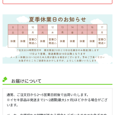
お届けについて
通常、ご注文日から2～5営業日前後で出荷いたします。
※イセキ部品は発送まで1～2週間(最大1ヶ月)ほどかかる場合がござ
います。