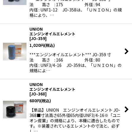
法 高さ : 175 外径 : 94
内径 : UNF1-12 JO-358は、「ＵＮＩＯＮ」の規
格により、…
UNION
エンジンオイルエレメント
[
JO-359
]
1,020
円
(税込)
***エンジンオイルエレメント*** JO-359 寸
法 高さ : 166 外径 : 80
内径 : UNF3/4-16 JO-359は、「ＵＮＩＯＮ」の
規格によ…
UNION
エンジンオイルエレメント
[
JO-368
]
680
円
(税込)
【単品】UNION エンジンオイルエレメント JO-
368■寸法高さ65外径65内径UNF3/4-16※「ユニ
オン産業」の規格により、本機に適合したもので
す。※装着されているエレメントの寸法と、必ず
し…