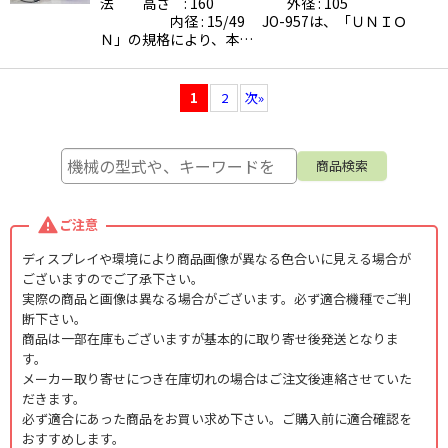
法 高さ : 160 外径 : 105
内径 : 15/49 JO-957は、「ＵＮＩＯ
Ｎ」の規格により、本…
1
2
次
»
ご注意
ディスプレイや環境により商品画像が異なる色合いに見える場合が
ございますのでご了承下さい。
実際の商品と画像は異なる場合がございます。必ず適合機種でご判
断下さい。
商品は一部在庫もございますが基本的に取り寄せ後発送となりま
す。
メーカー取り寄せにつき在庫切れの場合はご注文後連絡させていた
だきます。
必ず適合にあった商品をお買い求め下さい。ご購入前に適合確認を
おすすめします。