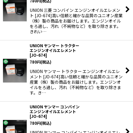
780
円
(税込)
UNION 三菱 コンバイン エンジンオイルエレメン
ト [JO-674]高い信頼と確かな品質のユニオン産業
（株）製の商品をお届けします。エンジンオイル
をろ過し、汚れ（不純物など）を取り除きます。
きれい…
UNION ヤンマー トラクター
エンジンオイルエレメント
[
JO-674
]
780
円
(税込)
UNION ヤンマー トラクター エンジンオイルエレ
メント [JO-674]高い信頼と確かな品質のユニオン
産業（株）製の商品をお届けします。エンジンオ
イルをろ過し、汚れ（不純物など）を取り除きま
す。き…
UNION ヤンマー コンバイン
エンジンオイルエレメント
[
JO-674
]
780
円
(税込)
UNION ヤンマー コンバイン エンジンオイルエレ