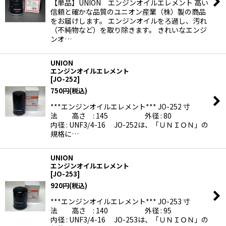
【単品】UNION エンジンオイルエレメント 高い
信頼と確かな品質のユニオン産業（株）製の商品
をお届けします。 エンジンオイルをろ過し、汚れ
（不純物など）を取り除きます。 きれいなエンジ
ンオ…
UNION
エンジンオイルエレメント
[
JO-252
]
750
円
(税込)
***エンジンオイルエレメント*** JO-252 寸
法 高さ : 145 外径 : 80
内径 : UNF3/4-16 JO-252は、「ＵＮＩＯＮ」の
規格に…
UNION
エンジンオイルエレメント
[
JO-253
]
920
円
(税込)
***エンジンオイルエレメント*** JO-253 寸
法 高さ : 140 外径 : 95
内径 : UNF3/4-16 JO-253は、「ＵＮＩＯＮ」の