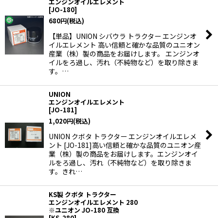
エンジンオイルエレメント
[
JO-180
]
680
円
(税込)
【単品】UNION シバウラ トラクター エンジンオ
イルエレメント 高い信頼と確かな品質のユニオン
産業（株）製の商品をお届けします。 エンジンオ
イルをろ過し、汚れ（不純物など）を取り除きま
す。…
UNION
エンジンオイルエレメント
[
JO-181
]
1,020
円
(税込)
UNION クボタ トラクター エンジンオイルエレメ
ント [JO-181]高い信頼と確かな品質のユニオン産
業（株）製の商品をお届けします。エンジンオイ
ルをろ過し、汚れ（不純物など）を取り除きま
す。きれ…
KS製 クボタ トラクター
エンジンオイルエレメント 280
※ユニオン JO-180 互換
[
KS-280
]