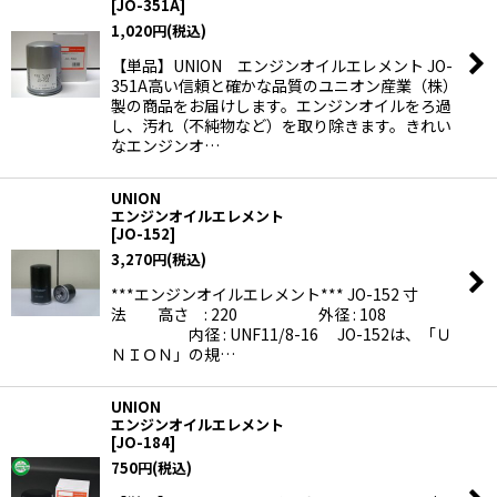
[
JO-351A
]
1,020
円
(税込)
【単品】UNION エンジンオイルエレメント JO-
351A高い信頼と確かな品質のユニオン産業（株）
製の商品をお届けします。エンジンオイルをろ過
し、汚れ（不純物など）を取り除きます。きれい
なエンジンオ…
UNION
エンジンオイルエレメント
[
JO-152
]
3,270
円
(税込)
***エンジンオイルエレメント*** JO-152 寸
法 高さ : 220 外径 : 108
内径 : UNF11/8-16 JO-152は、「Ｕ
ＮＩＯＮ」の規…
UNION
エンジンオイルエレメント
[
JO-184
]
750
円
(税込)