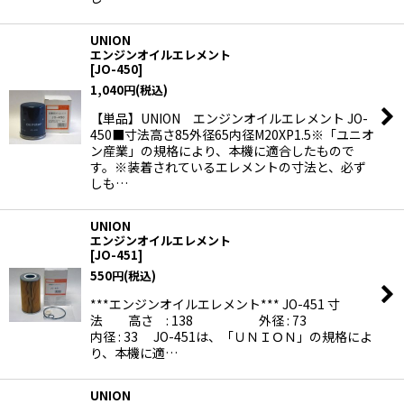
UNION
エンジンオイルエレメント
[
JO-450
]
1,040
円
(税込)
【単品】UNION エンジンオイルエレメント JO-
450■寸法高さ85外径65内径M20XP1.5※「ユニオ
ン産業」の規格により、本機に適合したもので
す。※装着されているエレメントの寸法と、必ず
しも…
UNION
エンジンオイルエレメント
[
JO-451
]
550
円
(税込)
***エンジンオイルエレメント*** JO-451 寸
法 高さ : 138 外径 : 73
内径 : 33 JO-451は、「ＵＮＩＯＮ」の規格によ
り、本機に適…
UNION