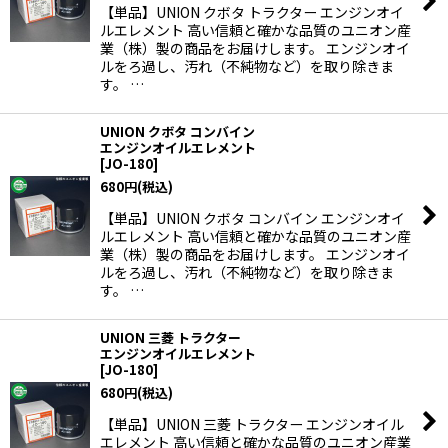
【単品】UNION クボタ トラクター エンジンオイ
ルエレメント 高い信頼と確かな品質のユニオン産
業（株）製の商品をお届けします。 エンジンオイ
ルをろ過し、汚れ（不純物など）を取り除きま
す。 …
UNION クボタ コンバイン
エンジンオイルエレメント
[
JO-180
]
680
円
(税込)
【単品】UNION クボタ コンバイン エンジンオイ
ルエレメント 高い信頼と確かな品質のユニオン産
業（株）製の商品をお届けします。 エンジンオイ
ルをろ過し、汚れ（不純物など）を取り除きま
す。 …
UNION 三菱 トラクター
エンジンオイルエレメント
[
JO-180
]
680
円
(税込)
【単品】UNION 三菱 トラクター エンジンオイル
エレメント 高い信頼と確かな品質のユニオン産業