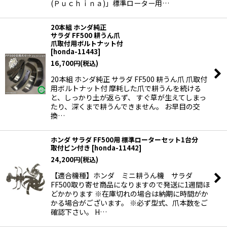
(Ｐｕｃｈｉｎａ)」標準ローター用…
20本組 ホンダ純正
サラダ FF500 耕うん爪
爪取付用ボルトナット付
[
honda-11443
]
16,700
円
(税込)
20本組 ホンダ純正 サラダ FF500 耕うん爪 爪取付
用ボルトナット付 摩耗した爪で耕うんを続ける
と、しっかり土が返らず、 すぐ草が生えてしまっ
たり、深くまで耕うんできません。 お早目の交
換…
ホンダ サラダ FF500用 標準ローターセット1台分
取付ピン付き
[
honda-11442
]
24,200
円
(税込)
【適合機種】ホンダ ミニ耕うん機 サラダ
FF500取り寄せ商品になりますので発送に1週間ほ
どかかります ※在庫切れの場合は納期に時間がか
かる場合がございます。 ※必ず型式、爪本数をご
確認下さい。 H…