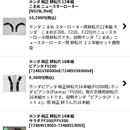
ホンダ 純正 耕耘爪 12本組
こまめ ニュースターローター
[
NS29L/Rx6
]
10,200
円
(税込)
ホンダ こまめ スターローター用耕耘爪12本組 ホ
ンダ こまめ[F200、F210、F220]のニュースタ
ーロータ用耕耘爪です。説明ホンダ「こまめ」ニ
ュースターローター用 耕耘爪 １２本組セット適用
型…
ホンダ 純正 耕耘爪 16本組
ピアンタ FV200
[
72461V38000x8/72465V38000x8
]
8,360
円
(税込)
ホンダピアンタ 純正耕耘爪16本組(FV200用) ホン
ダ ピアンタ(Pianta)「FV200」用の交換用耕耘爪
16本組セットです。説明ホンダ「ピアンタ(Ｐｉａ
ｎｔａ)」用 純正 耕うん爪16本組…
ホンダ 純正 耕耘爪 16本組
サラダ FF300/FFV300
[
72464V19003-72468V19003
]