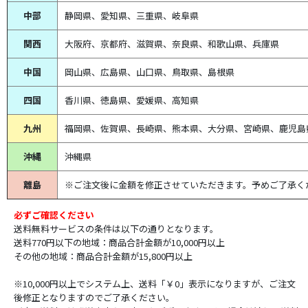
中部
静岡県、
愛知県、
三重県、
岐阜県
関西
大阪府、京都府、滋賀県、奈良県、和歌山県、兵庫県
中国
岡山県、広島県、山口県、鳥取県、島根県
四国
香川県、徳島県、愛媛県、高知県
九州
福岡県、佐賀県、長崎県、熊本県、大分県、宮崎県、鹿児島
沖縄
沖縄県
離島
※ご注文後に金額を修正させていただきます。予めご了承く
必ずご確認ください
送料無料サービスの条件は以下の通りとなります。
送料770円以下の地域：商品合計金額が10,000円以上
その他の地域：商品合計金額が15,800円以上
※10,000円以上でシステム上、送料「￥0」表示になりますが、ご注文
後修正となりますのでご了承ください。