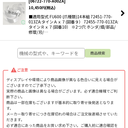
[
06722-770-A00ZA
]
10,450
円
(税込)
■適用型式 FU600 (爪種類)14本組 72451-770-
013ZA:タインＡｘ７(図番９） 72455-770-013ZA:
タインＲｘ７(図番10） ※2つ穴 ホンダ/畑/部品/
修理/刃/…
ご注意
ディスプレイや環境により商品画像が異なる色合いに見える場合が
ございますのでご了承下さい。
実際の商品と画像は異なる場合がございます。必ず適合機種でご判
断下さい。
商品は一部在庫もございますが基本的に取り寄せ後発送となりま
す。
メーカー取り寄せにつき在庫切れの場合はご注文後連絡させていた
だきます。
必ず適合にあった商品をお買い求め下さい。ご購入前に適合確認を