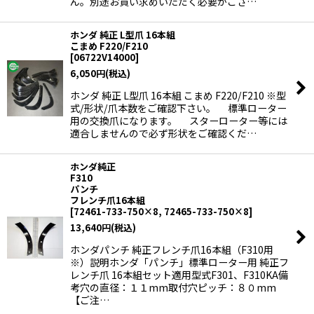
ん。別途お買い求めいただく必要がござ…
ホンダ 純正 L型爪 16本組
こまめ F220/F210
[
06722V14000
]
6,050
円
(税込)
ホンダ 純正 L型爪 16本組 こまめ F220/F210 ※型
式/形状/爪本数をご確認下さい。 標準ローター
用の交換爪になります。 スターローター等には
適合しませんので必ず形状をご確認くだ…
ホンダ純正
F310
パンチ
フレンチ爪16本組
[
72461-733-750×8, 72465-733-750×8
]
13,640
円
(税込)
ホンダパンチ 純正フレンチ爪16本組（F310用
※）説明ホンダ「パンチ」標準ローター用 純正フ
レンチ爪 16本組セット適用型式F301、F310KA備
考穴の直径：１１mm取付穴ピッチ：８０mm
【ご注…