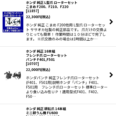
ホンダ 純正 L型爪 ローターセット
こまめ F200、F210、F220
[
11857
]
22,300
円
(税込)
ホンダ 純正 こまめ F200他用 L型爪 ローターセッ
ト ササオカ社製の純正部品です。 爪だけの交換よ
りとっても簡単！ 作業時間は１０分ほどで完了し
ます。 ※爪交換のみの場合は1時間以上か…
ホンダ 純正 16本組
フレンチ爪 ローターセット
パンチ F401,F501
[
10707
]
22,000
円
(税込)
ホンダパンチ 純正フレンチ爪ローターセット
(F401、F501用)説明ホンダ「パンチ」F401、
F501用 フレンチ爪ローターセット 標準ローター
より食い込み性ＵＰ！適用型式F401、F402、
F50…
ホンダ 純正 耕耘爪 14本組
ミニ耕うん機 FU600