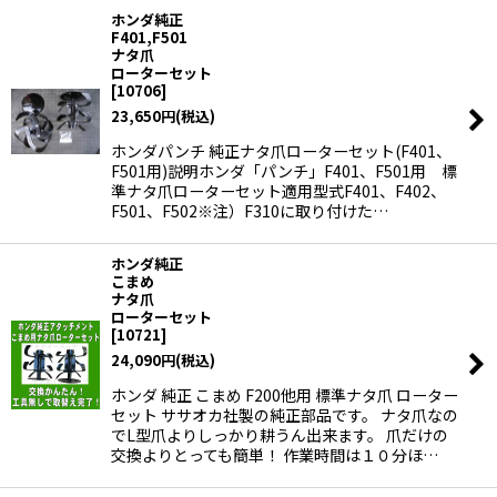
ホンダ純正
F401,F501
ナタ爪
ローターセット
[
10706
]
23,650
円
(税込)
ホンダパンチ 純正ナタ爪ローターセット(F401、
F501用)説明ホンダ「パンチ」F401、F501用 標
準ナタ爪ローターセット適用型式F401、F402、
F501、F502※注）F310に取り付けた…
ホンダ純正
こまめ
ナタ爪
ローターセット
[
10721
]
24,090
円
(税込)
ホンダ 純正 こまめ F200他用 標準ナタ爪 ローター
セット ササオカ社製の純正部品です。 ナタ爪なの
でL型爪よりしっかり耕うん出来ます。 爪だけの
交換よりとっても簡単！ 作業時間は１０分ほ…