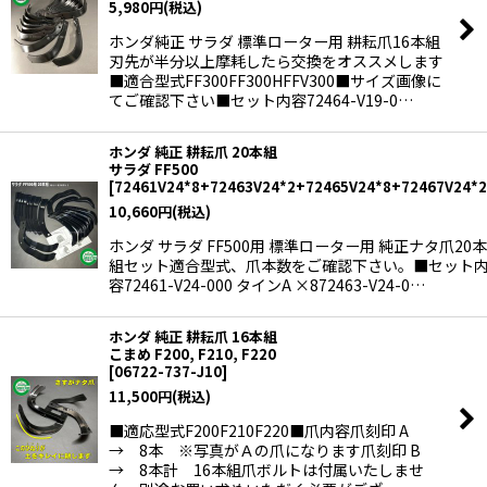
5,980
円
(税込)
ホンダ純正 サラダ 標準ローター用 耕耘爪16本組
刃先が半分以上摩耗したら交換をオススメします
■適合型式FF300FF300HFFV300■サイズ画像に
てご確認下さい■セット内容72464-V19-0…
ホンダ 純正 耕耘爪 20本組
サラダ FF500
[
72461V24*8+72463V24*2+72465V24*8+72467V24*2
10,660
円
(税込)
ホンダ サラダ FF500用 標準ローター用 純正ナタ爪20本
組セット適合型式、爪本数をご確認下さい。■セット
容72461-V24-000 タインA ×872463-V24-0…
ホンダ 純正 耕耘爪 16本組
こまめ F200, F210, F220
[
06722-737-J10
]
11,500
円
(税込)
■適応型式F200F210F220■爪内容爪刻印 A
→ 8本 ※写真がＡの爪になります爪刻印 B
→ 8本計 16本組爪ボルトは付属いたしませ