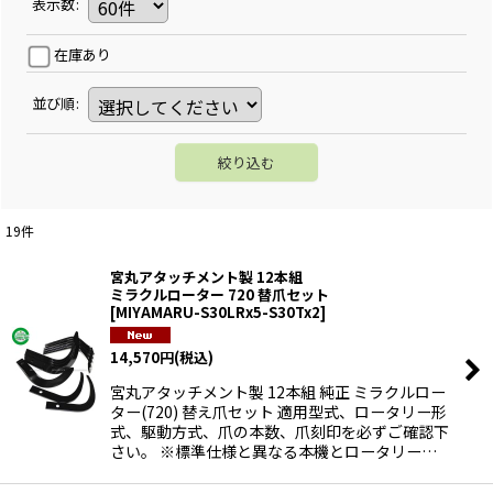
表示数
:
在庫あり
並び順
:
絞り込む
19
件
宮丸アタッチメント製 12本組
ミラクルローター 720 替爪セット
[
MIYAMARU-S30LRx5-S30Tx2
]
14,570
円
(税込)
宮丸アタッチメント製 12本組 純正 ミラクルロー
ター(720) 替え爪セット 適用型式、ロータリー形
式、駆動方式、爪の本数、爪刻印を必ずご確認下
さい。 ※標準仕様と異なる本機とロータリー…