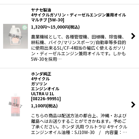
ヤナセ製油
4サイクルガソリン・ディーゼルエンジン兼用オイル
マルチブ
[
5W-30
]
1,320
円
～15,000
円
(税込)
農業機械として、各種管理機、田植機、除雪機、
耕耘機、バイク/マリンスポーツ/自動車等多目的
に使用出来るSL/CF-4相当の幅広く使えるガソリ
ン・ディーゼルエンジン兼用オイルです。しかも
5W-30を採用…
ホンダ純正
4サイクル
ガソリン
エンジンオイル
ULTRA U 1L
[
08226-99951
]
1,100
円
(税込)
こちらの商品は配送方法の都合上、沖縄・および
離島へはお送りすることができかねます。予めご
了承ください。ホンダ 汎用 ウルトラU 4サイクル
エンジンオイル油種：SJ10W-30 / 内容量：…