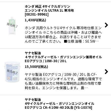
ホンダ 純正 4サイクルガソリン
エンジンオイル ULTRA 1L 寒冷地
[
08201-99961
]
1,430
円
(税込)
ホンダ 汎用ウルトラU 4サイクル 寒冷地仕様 エン
ジンオイル ※こちらの商品は沖縄・および離島へ
は配送方法の都合上、お送りすることはできませ
んのでご了承ください。 ■仕様 油種：SE 5W…
ヤナセ製油
４サイクルディーゼル・ガソリンエンジン兼用オイル
EOアグリコ / 10W-30 / 20Ｌ
15,500
円
(税込)
ヤナセ製油 EOアグリコ / 10W-30 / 20Ｌ缶 CF-
4/SL相当のエンジンオイルです。 過酷な環境下で
も高い油膜保持力と特殊な摩耗防止剤の作用で摩
耗を抑え、エンジンを保護します。 農…
ヤナセ製油
4サイクルディーゼル・ガソリンエンジンオイル
EOアグリコ CK-4 10W-40 20L缶
[
YS-10376
]