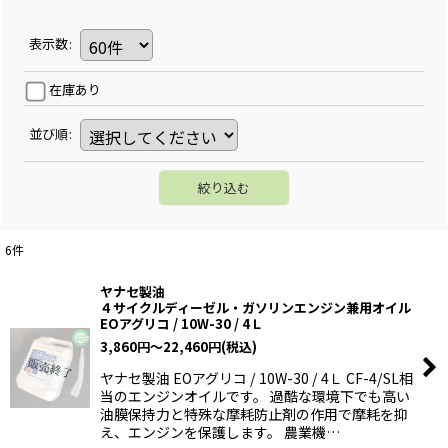
表示数
:
在庫あり
並び順
:
絞り込む
6
件
ヤナセ製油
４サイクルディーゼル・ガソリンエンジン兼用オイル
EOアグリコ / 10W-30 / 4Ｌ
3,860
円
～22,460
円
(税込)
ヤナセ製油 EOアグリコ / 10W-30 / 4Ｌ CF-4/SL相
当のエンジンオイルです。 過酷な環境下でも高い
油膜保持力と特殊な摩耗防止剤の作用で摩耗を抑
え、エンジンを保護します。 農業機…