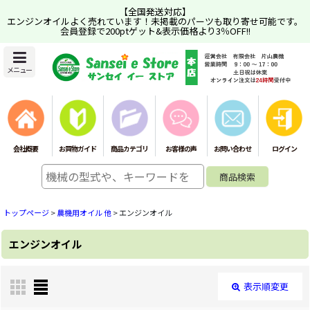
【全国発送対応】
エンジンオイルよく売れています！未掲載のパーツも取り寄せ可能です。
会員登録で200ptゲット&表示価格より3％OFF!!
メニュー
会社概要
お買物ガイド
商品カテゴリ
お客様の声
お問い合わせ
ログイン
トップページ
>
農機用オイル 他
>
エンジンオイル
エンジンオイル
表示順変更