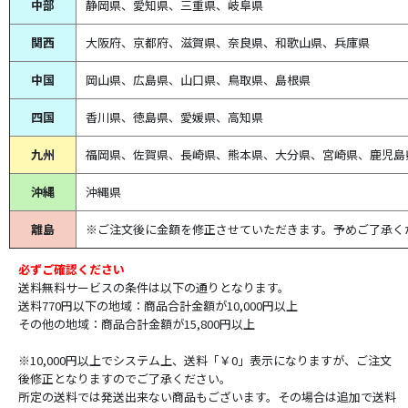
中部
静岡県、
愛知県、
三重県、
岐阜県
関西
大阪府、京都府、滋賀県、奈良県、和歌山県、兵庫県
中国
岡山県、広島県、山口県、鳥取県、島根県
四国
香川県、徳島県、愛媛県、高知県
九州
福岡県、佐賀県、長崎県、熊本県、大分県、宮崎県、鹿児島
沖縄
沖縄県
離島
※ご注文後に金額を修正させていただきます。予めご了承く
必ずご確認ください
送料無料サービスの条件は以下の通りとなります。
送料770円以下の地域：商品合計金額が10,000円以上
その他の地域：商品合計金額が15,800円以上
※10,000円以上でシステム上、送料「￥0」表示になりますが、ご注文
後修正となりますのでご了承ください。
所定の送料では発送出来ない商品もございます。その場合は追加で送料