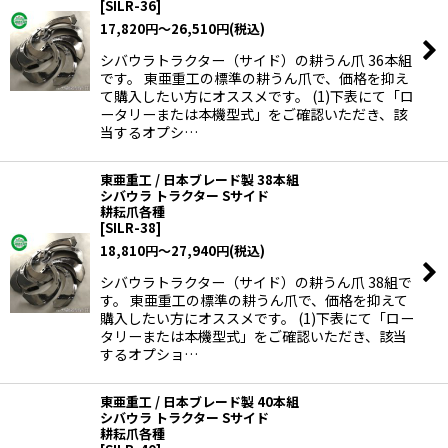
[
SILR-36
]
17,820
円
～26,510
円
(税込)
シバウラトラクター（サイド）の耕うん爪 36本組
です。 東亜重工の標準の耕うん爪で、価格を抑え
て購入したい方にオススメです。 (1)下表にて「ロ
ータリーまたは本機型式」をご確認いただき、該
当するオプシ…
東亜重工 / 日本ブレード製 38本組
シバウラ トラクター Sサイド
耕耘爪各種
[
SILR-38
]
18,810
円
～27,940
円
(税込)
シバウラトラクター（サイド）の耕うん爪 38組で
す。 東亜重工の標準の耕うん爪で、価格を抑えて
購入したい方にオススメです。 (1)下表にて「ロー
タリーまたは本機型式」をご確認いただき、該当
するオプショ…
東亜重工 / 日本ブレード製 40本組
シバウラ トラクター Sサイド
耕耘爪各種