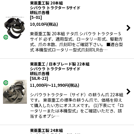
東亜重工製 20本組
シバウラ トラクター Sサイド
耕耘爪各種
[
5-01
]
10,010
円
(税込)
東亜重工製 20本組 ナタ爪 シバウラ トラクター S
サイド 必ず、適用型式、ロータリー形式、駆動方
式、爪の本数、爪刻印をご確認下さい。 ■適合型
式 本機型式ロータリー型式爪刻印LR合…
東亜重工 / 日本ブレード製 22本組
シバウラ トラクター Sサイド
耕耘爪各種
[
SILR-22
]
11,000
円
～11,990
円
(税込)
シバウラトラクター（サイド）の耕うん爪 22本組
です。 東亜重工の標準の耕うん爪で、価格を抑え
て購入したい方にオススメです。 (1)下表にて「ロ
ータリーまたは本機型式」をご確認いただき、該
当するオプシ…
東亜重工製 24本組