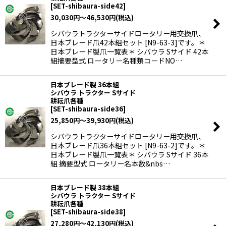
[
SET-shibaura-side42
]
30,030
円
～46,530
円
(税込)
シバウラトラクターサイドロータリー用交換爪、
日本ブレード爪42本組セット [N9-63-3]です。＊
日本ブレード製爪一覧表＊ シバウラ Sサイド 42本
組摘要型式 ロータリー名種類コードNO…
日本ブレード製 36本組
シバウラ トラクター Sサイド
耕耘爪各種
[
SET-shibaura-side36
]
25,850
円
～39,930
円
(税込)
シバウラトラクターサイドロータリー用交換爪、
日本ブレード爪36本組セット [N9-63-2]です。＊
日本ブレード製爪一覧表＊ シバウラ Sサイド 36本
組 摘要型式 ロータリー名本数&nbs…
日本ブレード製 38本組
シバウラ トラクター Sサイド
耕耘爪各種
[
SET-shibaura-side38
]
27,280
円
～42,130
円
(税込)