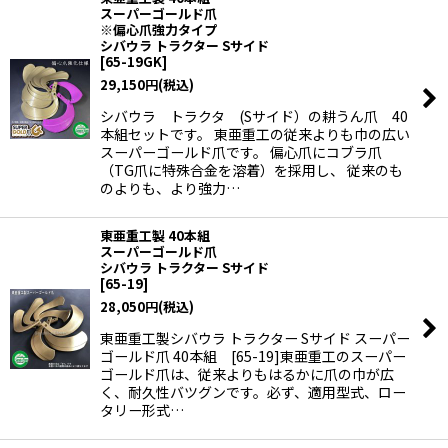
スーパーゴールド爪
※偏心爪強力タイプ
シバウラ トラクター Sサイド
[
65-19GK
]
29,150
円
(税込)
シバウラ トラクタ (Sサイド）の耕うん爪 40
本組セットです。 東亜重工の従来よりも巾の広い
スーパーゴールド爪です。 偏心爪にコブラ爪
（TG爪に特殊合金を溶着）を採用し、 従来のも
のよりも、より強力…
東亜重工製 40本組
スーパーゴールド爪
シバウラ トラクター Sサイド
[
65-19
]
28,050
円
(税込)
東亜重工製シバウラ トラクター Sサイド スーパー
ゴールド爪 40本組 [65-19]東亜重工のスーパー
ゴールド爪は、従来よりもはるかに爪の巾が広
く、耐久性バツグンです。必ず、適用型式、ロー
タリー形式…