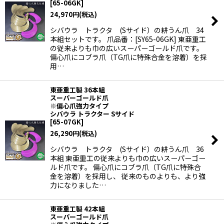
[
65-06GK
]
24,970
円
(税込)
シバウラ トラクタ (Sサイド）の耕うん爪 34
本組セットです。 爪品番：[SY65-06GK] 東亜重工
の従来よりも巾の広いスーパーゴールド爪です。
偏心爪にコブラ爪（TG爪に特殊合金を溶着）を採
用…
東亜重工製 36本組
スーパーゴールド爪
※偏心爪強力タイプ
シバウラ トラクター Sサイド
[
65-07GK
]
26,290
円
(税込)
シバウラ トラクタ (Sサイド）の耕うん爪 36
本組 東亜重工の従来よりも巾の広いスーパーゴー
ルド爪です。 偏心爪にコブラ爪（TG爪に特殊合
金を溶着）を採用し、 従来のものよりも、より強
力になりました…
東亜重工製 42本組
スーパーゴールド爪