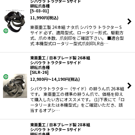
シバウラ トラクター Sサイド
耕耘爪各種
[
5-03-01
]
11,990
円
(税込)
東亜重工製 24本組 ナタ爪 シバウラ トラクター S
サイド 必ず、適用型式、ロータリー形式、駆動方
式、爪の本数、爪刻印をご確認下さい。 ■適合型
式 本機型式ロータリー型式爪刻印LR合…
東亜重工 / 日本ブレード製 26本組
シバウラ トラクター Sサイド
耕耘爪各種
[
SILR-26
]
12,980
円
～14,190
円
(税込)
シバウラトラクター（サイド）の耕うん爪 26本組
です。 東亜重工の標準の耕うん爪で、価格を抑え
て購入したい方にオススメです。 (1)下表にて「ロ
ータリーまたは本機型式」をご確認いただき、該
当するオプシ…
東亜重工 / 日本ブレード製 28本組
シバウラ トラクター Sサイド
耕耘爪各種