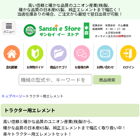
高い信頼と確かな品質のユニオン産業(株)製、
確かな品質の日本産KS製、純正エレメントまで幅広く！
当店在庫ありの場合、ご注文から最短で翌日出荷が可能！
メニュー
会社概要
お買物ガイド
商品カテゴリ
お客様の声
お問い合わせ
ログイン
トップページ
>
トラクター用エレメント
トラクター用エレメント
高い信頼と確かな品質のユニオン産業(株)製から、
確かな品質の日本産KS製、純正エレメントまで幅広く取り扱い中！
楽々トラクター用エレメントセット！