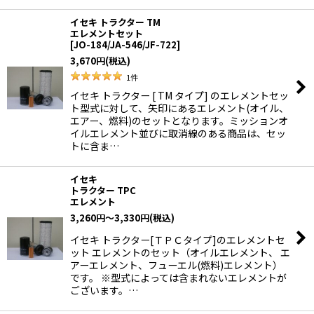
イセキ トラクター TM
エレメントセット
[
JO-184/JA-546/JF-722
]
3,670
円
(税込)
1
件
イセキ トラクター [ TM タイプ] のエレメントセッ
ト型式に対して、矢印にあるエレメント(オイル、
エアー、燃料)のセットとなります。ミッションオ
イルエレメント並びに取消線のある商品は、セッ
トに含ま…
イセキ
トラクター TPC
エレメント
3,260
円
～3,330
円
(税込)
イセキ トラクター[ＴＰＣタイプ]のエレメントセ
ット エレメントのセット（オイルエレメント、 エ
アーエレメント、フューエル(燃料)エレメント）
です。 ※型式によっては含まれないエレメントが
ございます。…