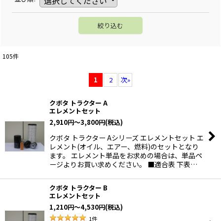
絞り込む
105
件
1
2
次
»
クボタ トラクター A
エレメントセット
2,910
円
～3,800
円
(税込)
クボタ トラクター Aシリーズ エレメントセット エ
レメント(オイル、エアー、燃料)のセットとなり
ます。 エレメント単品をお求めの場合は、単品ペ
ージよりお買い求めください。 ■適合表 下表…
クボタ トラクター B
エレメントセット
1,210
円
～4,530
円
(税込)
1
件