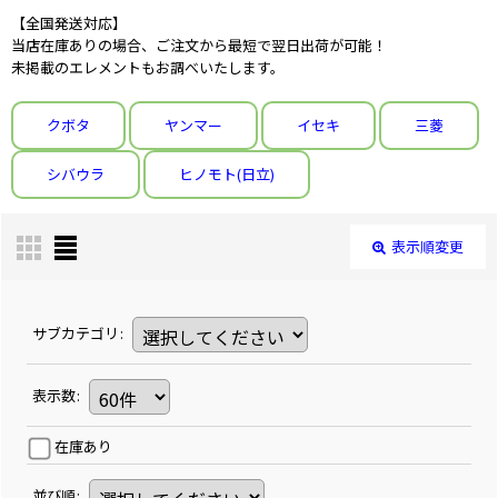
【全国発送対応】
当店在庫ありの場合、ご注文から最短で翌日出荷が可能！
未掲載のエレメントもお調べいたします。
クボタ
ヤンマー
イセキ
三菱
シバウラ
ヒノモト(日立)
表示順変更
サブカテゴリ
:
表示数
:
在庫あり
並び順
: