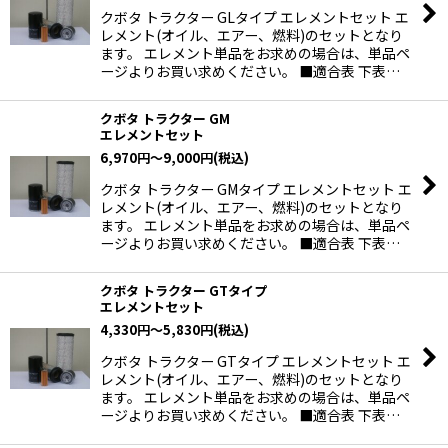
クボタ トラクター GLタイプ エレメントセット エ
レメント(オイル、エアー、燃料)のセットとなり
ます。 エレメント単品をお求めの場合は、単品ペ
ージよりお買い求めください。 ■適合表 下表…
クボタ トラクター GM
エレメントセット
6,970
円
～9,000
円
(税込)
クボタ トラクター GMタイプ エレメントセット エ
レメント(オイル、エアー、燃料)のセットとなり
ます。 エレメント単品をお求めの場合は、単品ペ
ージよりお買い求めください。 ■適合表 下表…
クボタ トラクター GTタイプ
エレメントセット
4,330
円
～5,830
円
(税込)
クボタ トラクター GTタイプ エレメントセット エ
レメント(オイル、エアー、燃料)のセットとなり
ます。 エレメント単品をお求めの場合は、単品ペ
ージよりお買い求めください。 ■適合表 下表…