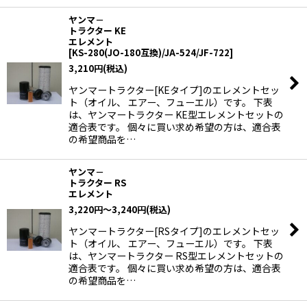
ヤンマ－
トラクター KE
エレメント
[
KS-280(JO-180互換)/JA-524/JF-722
]
3,210
円
(税込)
ヤンマートラクター[KEタイプ]のエレメントセッ
ト（オイル、 エアー、フューエル）です。 下表
は、ヤンマートラクター KE型エレメントセットの
適合表です。 個々に買い求め希望の方は、適合表
の希望商品を…
ヤンマ－
トラクター RS
エレメント
3,220
円
～3,240
円
(税込)
ヤンマートラクター[RSタイプ]のエレメントセッ
ト（オイル、 エアー、フューエル）です。 下表
は、ヤンマートラクター RS型エレメントセットの
適合表です。 個々に買い求め希望の方は、適合表
の希望商品を…