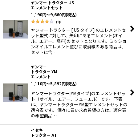
ヤンマー トラクター US
エレメントセット
1,190
円
～9,660
円
(税込)
1
件
ヤンマー トラクター [ US タイプ] のエレメントセ
ット型式に対して、矢印にあるエレメント(オイ
ル、エアー、燃料)のセットとなります。ミッショ
ンオイルエレメント並びに取消線のある商品は、
セットに含…
ヤンマ－
トラクター YM
エレメント
1,110
円
～5,892
円
(税込)
ヤンマートラクター[YMタイプ]のエレメントセッ
ト（オイル、 エアー、フューエル）です。 下表
は、ヤンマートラクター YM型エレメントセットの
適合表です。 個々に買い求め希望の方は、適合表
の希望商品…
イセキ
トラクター AT