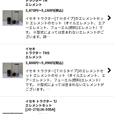
トラクター TH
エレメント
3,670
円
～5,160
円
(税込)
イセキ トラクター[ＴＨタイプ]のエレメントセッ
ト エレメントのセット（オイルエレメント、 エア
ーエレメント、フューエル(燃料)エレメント）で
す。 ※型式によっては含まれないエレメントがご
ざいます。詳…
イセキ
トラクター THS
エレメント
3,600
円
～5,090
円
(税込)
イセキ トラクター[ＴＨＳタイプ]のエレメントセ
ット エレメントのセット（オイルエレメント、 エ
アーエレメント、フューエル(燃料)エレメント）
です。 ※型式によっては含まれないエレメントが
ございます。…
イセキ トラクター TJ
エレメントセット
[
JO-278/JA-505A
]