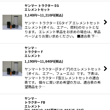
ヤンマー トラクター EG
エレメントセット
3,140
円
～11,210
円
(税込)
ヤンマー トラクター EGタイプ エレメントセット
エレメント(オイル、エアー、燃料)のセットとな
ります。 エレメント単品をお求めの場合は、単品
ページよりお買い求めください。 ■適合表 下…
ヤンマ－
トラクター F
エレメント
1,190
円
～11,640
円
(税込)
ヤンマートラクター[Fタイプ]のエレメントセット
（オイル、 エアー、フューエル）です。 下表は、
ヤンマートラクター F型エレメントセットの適合
表です。 個々に買い求め希望の方は、適合表の希
望商品をク…
ヤンマ－
トラクター FB
エレメント