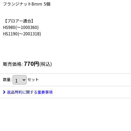
フランジナット8mm 5個
【ブロアー適合】
HS980(〜1000360)
HS1190(〜2001318)
770
円
販売価格
:
(税込)
数量
:
セット
返品特約に関する重要事項