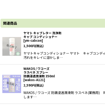
関連商品
ヤマト キャブレター 洗浄剤
キャブ コンディショナー
[
ym-cabcon
]
1,500
円
(税込)
ヤマトキャブコンディショナー ヤマト キャブコンデ
汚れをキレイに溶かしま…
WAKOS / ワコーズ
ラスペネ スプレー
防錆浸透潤滑剤 350ml
[
wakos-A121
]
2,590
円
(税込)
WAKOS / ワコーズ 防錆浸透潤滑剤 ラスペネ(業務
します…