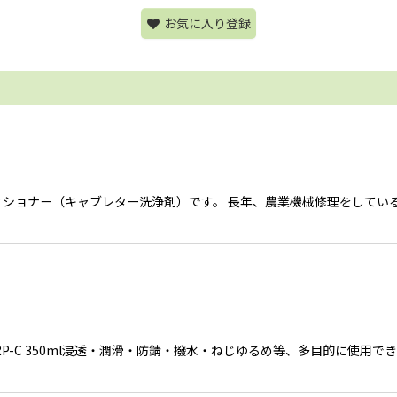
お気に入り登録
ィショナー（キャブレター洗浄剤）です。 長年、農業機械修理をしてい
用) RP-C 350ml浸透・潤滑・防錆・撥水・ねじゆるめ等、多目的に