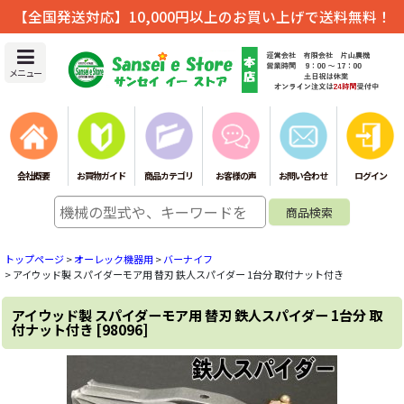
【全国発送対応】10,000円以上のお買い上げで送料無料！
メニュー
会社概要
お買物ガイド
商品カテゴリ
お客様の声
お問い合わせ
ログイン
トップページ
>
オーレック機器用
>
バーナイフ
>
アイウッド製 スパイダーモア用 替刃 鉄人スパイダー 1台分 取付ナット付き
アイウッド製 スパイダーモア用 替刃 鉄人スパイダー 1台分 取
付ナット付き
[
98096
]