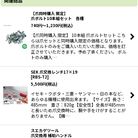
関連商品
【爪同時購入 限定】
爪ボルト10本組セット 各種
740
円
～1,230
円
(税込)
【爪同時購入 限定】 10本組 爪ボルトセット こち
らは爪セットと同時購入限定の価格となります。
爪ボルトのみをご購入いただいた際は、価格を訂
正させていただきます。予め了承ください。 ボル
トのみ購入…
SEK 爪交換レンチ17×19
[
RBS-T2
]
5,500
円
(税込)
イセキ・クボタ・三菱・ヤンマー・日の本など、
あらゆる機種に使用出来ます。【サイズ】長さ：
485mm 重さ：820g【安全性】全長が485mm
と長いため爪交換時に、腕や手をけがすることが
ありません。【機…
スエカゲツール
爪交換用 補助ハンドル