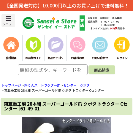
【全国発送対応】10,000円以上のお買い上げで送料無料！
メニュー
会社概要
お買物ガイド
商品カテゴリ
お客様の声
お問い合わせ
ログイン
トップページ
>
耕うん爪 トラクター用
>
センター クボタ
>
東亜重工製 28本組 スーパーゴールド爪 クボタ トラクター Cセンター
東亜重工製 28本組 スーパーゴールド爪 クボタ トラクター Cセ
ンター
[
61-49-01
]