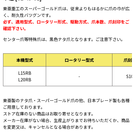
東亜重工のスーパーゴールド爪は、従来よりもはるかに爪の巾が広
く、耐久性バツグンです。
必ず、適用型式、ロータリー形式、駆動方式、爪本数、爪刻印をご
確認下さい。
センター爪等特殊爪は、黒色ナタ爪となります。ご注意下さい。
本機型式
ロータリー型式
爪刻
L15RB
-
S10
L20RB
東亜製のナタ爪・スーパーゴールド爪の他、日本ブレード製も各種
ご用意しております。
ストア在庫のない商品はお取り寄せとなります。
メーカー在庫がない場合、生産上がりまでお待ちいただくか、商品
を変更又は、キャンセルとなる場合があります。