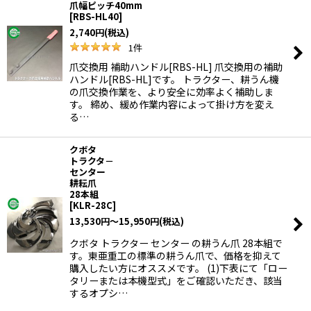
爪幅ピッチ40mm
[
RBS-HL40
]
2,740
円
(税込)
1
件
爪交換用 補助ハンドル[RBS-HL] 爪交換用の補助
ハンドル[RBS-HL]です。 トラクター、耕うん機
の爪交換作業を、より安全に効率よく補助しま
す。 締め、緩め作業内容によって掛け方を変え
る…
クボタ
トラクタ－
センター
耕耘爪
28本組
[
KLR-28C
]
13,530
円
～15,950
円
(税込)
クボタ トラクター センター の耕うん爪 28本組で
す。東亜重工の標準の耕うん爪で、価格を抑えて
購入したい方にオススメです。 (1)下表にて「ロー
タリーまたは本機型式」をご確認いただき、該当
するオプシ…