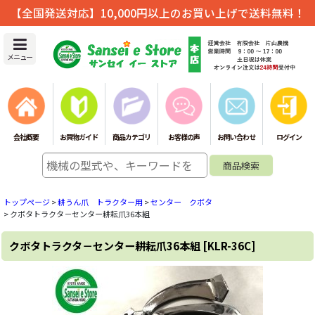
【全国発送対応】10,000円以上のお買い上げで送料無料！
メニュー
会社概要
お買物ガイド
商品カテゴリ
お客様の声
お問い合わせ
ログイン
トップページ
>
耕うん爪 トラクター用
>
センター クボタ
>
クボタトラクタ－センター耕耘爪36本組
クボタトラクタ－センター耕耘爪36本組
[
KLR-36C
]