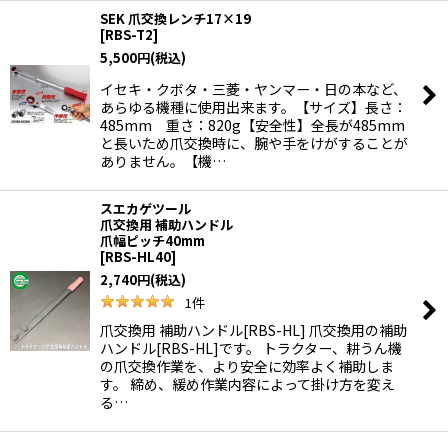
SEK 爪交換レンチ17×19
[
RBS-T2
]
5,500
円
(税込)
イセキ・クボタ・三菱・ヤンマー・日の本など、
あらゆる機種に使用出来ます。【サイズ】長さ：
485mm 重さ：820g【安全性】全長が485mm
と長いため爪交換時に、腕や手をけがすることが
ありません。【機…
スエカゲツール
爪交換用 補助ハンドル
爪幅ピッチ40mm
[
RBS-HL40
]
2,740
円
(税込)
1
件
爪交換用 補助ハンドル[RBS-HL] 爪交換用の補助
ハンドル[RBS-HL]です。 トラクター、耕うん機
の爪交換作業を、より安全に効率よく補助しま
す。 締め、緩め作業内容によって掛け方を変え
る…