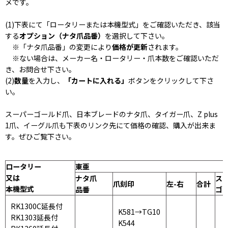
メです。
(1)下表にて「ロータリーまたは本機型式」をご確認いただき、該当
する
オプション（ナタ爪品番）
を選択して下さい。
※「ナタ爪品番」の変更により
価格が更新
されます。
※ない場合は、メーカー名・ロータリー・爪本数をご確認いただ
き、お問合せ下さい。
(2)
数量
を入力し、
「カートに入れる」
ボタンをクリックして下さ
い。
スーパーゴールド爪、日本ブレードのナタ爪、タイガー爪、Z plus
1爪、イーグル爪も下表のリンク先にて価格の確認、購入が出来ま
す。ぜひご覧下さい。
ロータリー
東亜
又は
ナタ爪
ス
爪刻印
左-右
合計
本機型式
品番
ゴ
RK1300C延長付
K581→TG10
RK1303延長付
K544