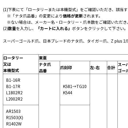
(1)下表にて「ロータリーまたは本機型式」をご確認いただき、該当す
※「ナタ爪品番」の変更により
価格が更新
されます。
※ない場合は、メーカー名・ロータリー・爪本数をご確認いただき
(2)
数量
を入力し、
「カートに入れる」
ボタンをクリックして下さい。
スーパーゴールド爪、日本ブレードのナタ爪、タイガー爪、Z plus
ロータリー
東亜
又は
ナタ爪
スー
爪刻印
左-右
合計
本機型式
品番
ゴー
B1-16R
B1-17R
K581→TG10
L1802R2
K544
L2002R2
AR1503
R1503(X)
R1402W