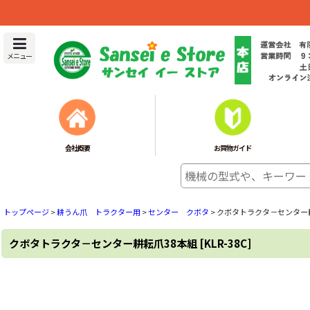
メニュー
会社概要
お買物ガイド
トップページ
>
耕うん爪 トラクター用
>
センター クボタ
>
クボタトラクタ－センター
クボタトラクタ－センター耕耘爪38本組
[
KLR-38C
]