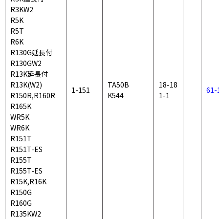
R3KW2
R5K
R5T
R6K
R130G延長付
R130GW2
R13K延長付
R13K(W2)
TA50B
18-18
1-151
61-
R150R,R160R
K544
1-1
R165K
WR5K
WR6K
R151T
R151T-ES
R155T
R155T-ES
R15K,R16K
R150G
R160G
R135KW2