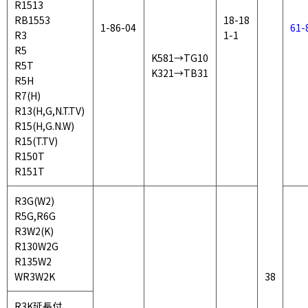
R1513
RB1553
18-18
1-86-04
61-
R3
1-1
R5
K581
→TG10
R5T
K321→TB31
R5H
R7(H)
R13(H,G,N.T.TV)
R15(H,G.N.W)
R15(T.TV)
R150T
R151T
R3G(W2)
R5G,R6G
R3W2(K)
R130W2G
R135W2
WR3W2K
38
R3K延長付