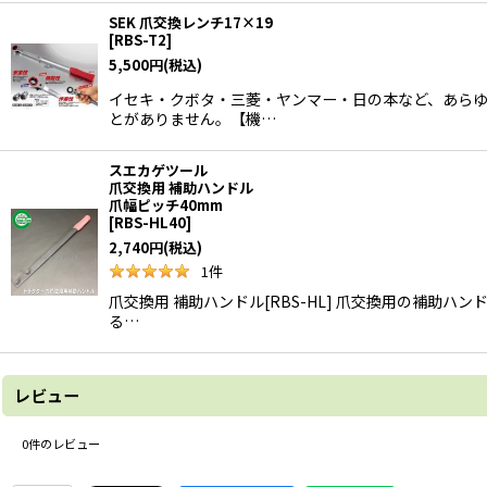
SEK 爪交換レンチ17×19
[
RBS-T2
]
5,500
円
(税込)
イセキ・クボタ・三菱・ヤンマー・日の本など、あらゆる
とがありません。【機…
スエカゲツール
爪交換用 補助ハンドル
爪幅ピッチ40mm
[
RBS-HL40
]
2,740
円
(税込)
1
件
爪交換用 補助ハンドル[RBS-HL] 爪交換用の補助
る…
レビュー
0
件のレビュー