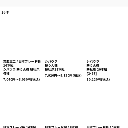
16
件
東亜重工 / 日本ブレード製
シバウラ
シバウラ
16本組
耕うん機
耕うん機
シバウラ 耕うん機 耕耘爪
耕耘爪18本組
耕耘爪 20本組
各種
[
2-87
]
7,920
円
～9,130
円
(税込)
7,040
円
～8,030
円
(税込)
10,120
円
(税込)
日本ブレード製 16本組
日本ブレード製 18本組
日本ブレード製 20本組