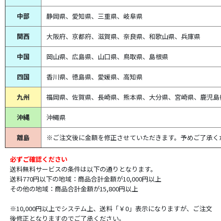
中部
静岡県、
愛知県、
三重県、
岐阜県
関西
大阪府、京都府、滋賀県、奈良県、和歌山県、兵庫県
中国
岡山県、広島県、山口県、鳥取県、島根県
四国
香川県、徳島県、愛媛県、高知県
九州
福岡県、佐賀県、長崎県、熊本県、大分県、宮崎県、鹿児島
沖縄
沖縄県
離島
※ご注文後に金額を修正させていただきます。予めご了承く
必ずご確認ください
送料無料サービスの条件は以下の通りとなります。
送料770円以下の地域：商品合計金額が10,000円以上
その他の地域：商品合計金額が15,800円以上
※10,000円以上でシステム上、送料「￥0」表示になりますが、ご注文
後修正となりますのでご了承ください。