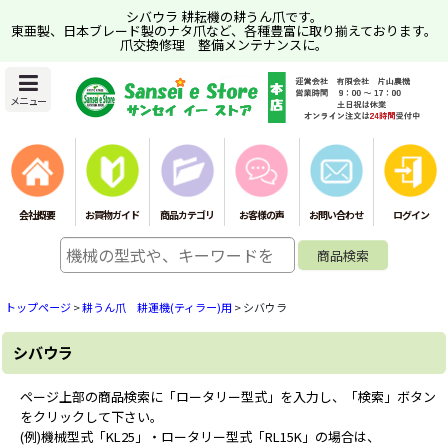
シバウラ 耕耘機の耕うん爪です。
東亜製、日本ブレード製のナタ爪など、各種豊富に取り揃えております。
爪交換修理 整備メンテナンスに。
メニュー
会社概要
お買物ガイド
商品カテゴリ
お客様の声
お問い合わせ
ログイン
トップページ
>
耕うん爪 耕運機(ティラー)用
>
シバウラ
シバウラ
ページ上部の商品検索に「ロータリー型式」を入力し、「検索」ボタン
をクリックして下さい。
(例)機械型式「KL25」・ロータリー型式「RL15K」の場合は、