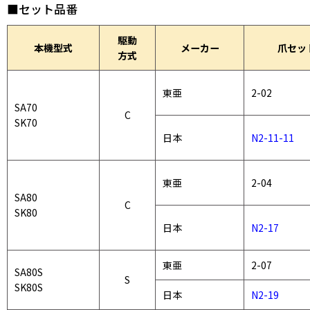
■セット品番
駆動
本機型式
メーカー
爪セッ
方式
東亜
2-02
SA70
C
SK70
日本
N2-11-11
東亜
2-04
SA80
C
SK80
日本
N2-17
東亜
2-07
SA80S
S
SK80S
日本
N2-19