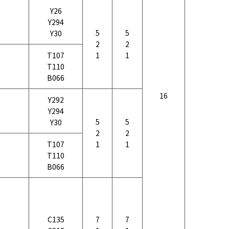
Y26
Y294
5
5
Y30
2
2
T107
1
1
T110
B066
16
Y292
Y294
5
5
Y30
2
2
T107
1
1
T110
B066
C135
7
7