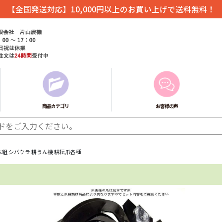
【全国発送対応】10,000円以上のお買い上げで送料無料！
商品カテゴリ
お客様の声
6本組 シバウラ 耕うん機 耕耘爪各種