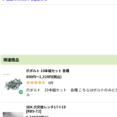
関連商品
爪ボルト 10本組セット 各種
800
円
～1,320
円
(税込)
6
件
爪ボルト 10本組セット 各種 こちらはボルトのみと
ル…
SEK 爪交換レンチ17×19
[
RBS-T2
]