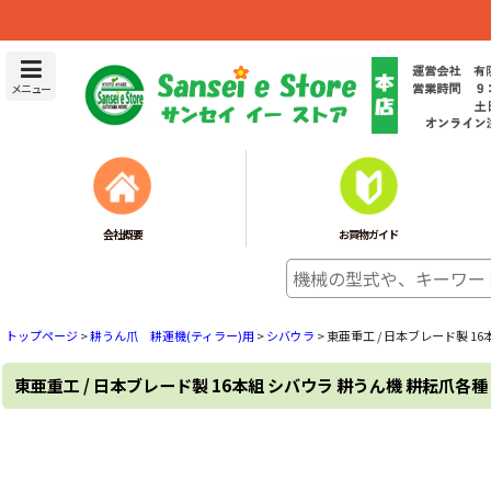
メニュー
会社概要
お買物ガイド
トップページ
>
耕うん爪 耕運機(ティラー)用
>
シバウラ
>
東亜重工 / 日本ブレード製 1
東亜重工 / 日本ブレード製 16本組 シバウラ 耕うん機 耕耘爪各種