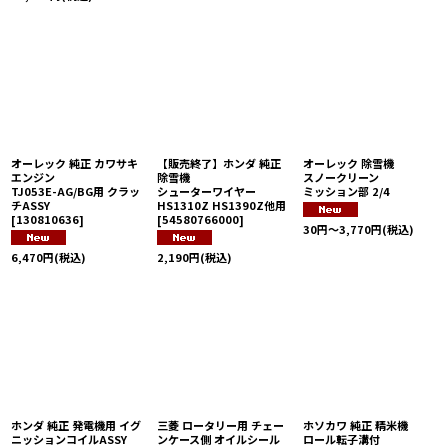
オーレック 純正 カワサキ
【販売終了】ホンダ 純正
オーレック 除雪機
エンジン
除雪機
スノークリーン
TJ053E-AG/BG用 クラッ
シューターワイヤー
ミッション部 2/4
チASSY
HS1310Z HS1390Z他用
[
130810636
]
[
54580766000
]
30
円
～3,770
円
(税込)
6,470
円
(税込)
2,190
円
(税込)
ホンダ 純正 発電機用 イグ
三菱 ロータリー用 チェー
ホソカワ 純正 精米機
ニッションコイルASSY
ンケース側 オイルシール
ロール転子溝付