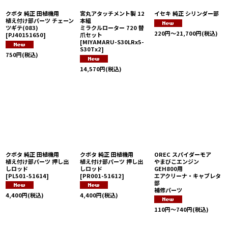
クボタ 純正 田植機用
宮丸アタッチメント製 12
イセキ 純正 シリンダー部
植え付け部パーツ チェーン
本組
ツギテ(083)
ミラクルローター 720 替
220
円
～21,700
円
(税込)
[
PJ40151650
]
爪セット
[
MIYAMARU-S30LRx5-
S30Tx2
]
750
円
(税込)
14,570
円
(税込)
クボタ 純正 田植機用
クボタ 純正 田植機用
OREC スパイダーモア
植え付け部パーツ 押し出
植え付け部パーツ 押し出
やまびこエンジン
しロッド
しロッド
GEH800用
[
PL501-51614
]
[
PR001-51612
]
エアクリーナ・キャブレタ
部
補修パーツ
4,400
円
(税込)
4,400
円
(税込)
110
円
～740
円
(税込)