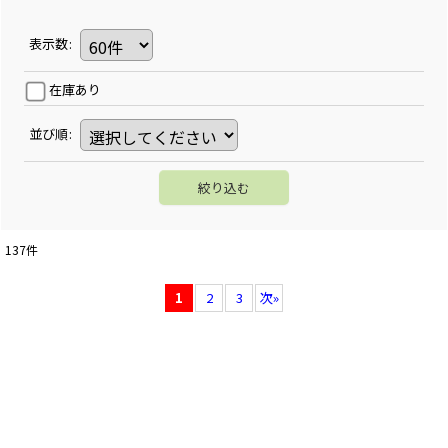
表示数
:
在庫あり
並び順
:
絞り込む
137
件
1
2
3
次
»