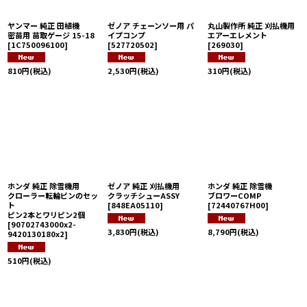
ヤンマー 純正 田植機
ゼノア チェーンソー用 パ
丸山製作所 純正 刈払機用
密苗用 苗取ゲージ 15-18
イプコンプ
エアーエレメント
[
1C750096100
]
[
527720502
]
[
269030
]
810
円
(税込)
2,530
円
(税込)
310
円
(税込)
ホンダ 純正 除雪機用
ゼノア 純正 刈払機用
ホンダ 純正 除雪機
クローラー転輪ピンのセッ
クラッチシューASSY
ブロワーCOMP
ト
[
848EA05110
]
[
72440767H00
]
ピン2本とワリピン2個
[
90702743000x2-
3,830
円
(税込)
8,790
円
(税込)
9420130180x2
]
510
円
(税込)