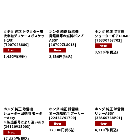
クボタ 純正 トラクター用
ホンダ 純正 除雪機
ホンダ 純正 除雪機
後車軸デフケースガスケッ
発電機等の燃料ポンプ
シューターギアCOMP
ト1枚
ASSY
[
76330767702
]
[
T007028880
]
[
16700ZL8013
]
3,530
円
(税込)
7,480
円
(税込)
2,850
円
(税込)
ホンダ 純正 除雪機
ホンダ 純正 除雪機
ホンダ 純正 除雪機
シューター回動用 モータ
オーガ駆動用 プーリー
リレーASSY
ーAssy
[
22424V41700
]
[
38560768P01
]
※製造番号により違いあり
[
36110V15003
]
12,100
円
(税込)
4,210
円
(税込)
17,830
円
(税込)