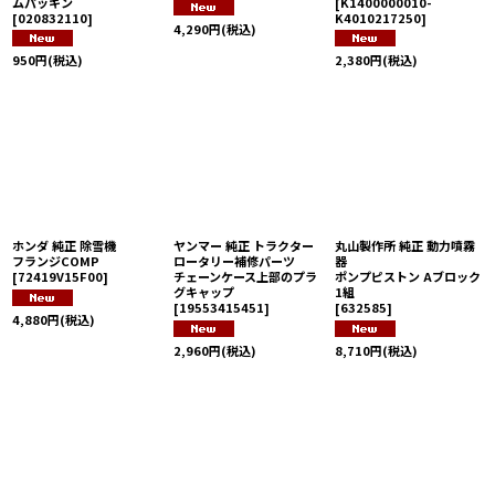
ムパッキン
[
K1400000010-
[
020832110
]
K4010217250
]
4,290
円
(税込)
950
円
(税込)
2,380
円
(税込)
ホンダ 純正 除雪機
ヤンマー 純正 トラクター
丸山製作所 純正 動力噴霧
フランジCOMP
ロータリー補修パーツ
器
[
72419V15F00
]
チェーンケース上部のプラ
ポンプピストン Aブロック
グキャップ
1組
[
19553415451
]
[
632585
]
4,880
円
(税込)
2,960
円
(税込)
8,710
円
(税込)