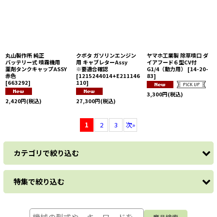
丸山製作所 純正
クボタ ガソリンエンジン
ヤマホ工業製 除草噴口 ダ
バッテリー式 噴霧機用
用 キャブレターAssy
イアフード６型CV付
薬剤タンクキャップASSY
※要適合確認
G1/4（動力用）
[
14-20-
赤色
[
1215244014+E211146
83
]
[
663292
]
110
]
3,300
円
(税込)
2,420
円
(税込)
27,300
円
(税込)
1
2
3
次
»
カテゴリで絞り込む
特集で絞り込む
耕うん爪 トラクター用
三陽金属
耕うん爪 耕運機(ティラー)用