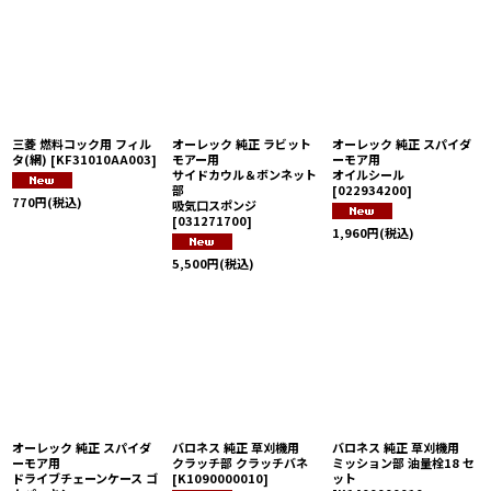
三菱 燃料コック用 フィル
オーレック 純正 ラビット
オーレック 純正 スパイダ
タ(網)
[
KF31010AA003
]
モアー用
ーモア用
サイドカウル＆ボンネット
オイルシール
部
[
022934200
]
770
円
(税込)
吸気口スポンジ
[
031271700
]
1,960
円
(税込)
5,500
円
(税込)
オーレック 純正 スパイダ
バロネス 純正 草刈機用
バロネス 純正 草刈機用
ーモア用
クラッチ部 クラッチバネ
ミッション部 油量栓18 セ
ドライブチェーンケース ゴ
[
K1090000010
]
ット