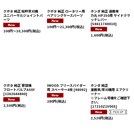
クボタ 純正 畦畔草刈機
クボタ 純正 ロータリー用
ホンダ 純正 運搬車
ユニバーサルジョイントパ
ベアリングケースパーツ
力丸 HP250用 サイドクラ
ーツ
ッチレバー
[
54611740010
]
100
円
～21,300
円
(税込)
100
円
～10,300
円
(税込)
1,600
円
(税込)
クボタ 純正 管理機
IWOOD フリースパイダー
ホンダ 純正
フロートバルブASSY
用 スペーサー4枚
[
98092
]
運搬車/草刈機用 エアクリ
[
1362644840
]
ーナー
※フレーム号機をご確認下
280
円
(税込)
さい。
2,500
円
(税込)
[
17210Z1V003
]
2,520
円
(税込)