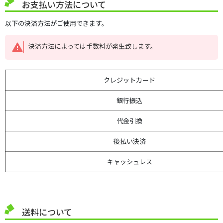
筑水 運搬車用
お支払い方法について
以下の決済方法がご使用できます。
オーレック機器用
決済方法によっては手数料が発生致します。
エンジン 補修パーツ
クレジットカード
ゼノア機械用
銀行振込
代金引換
丸山製作所 機械用
後払い決済
共立機械用
キャッシュレス
農機用Ｖベルト
トラクター用エレメント
送料について
コンバイン用エレメント