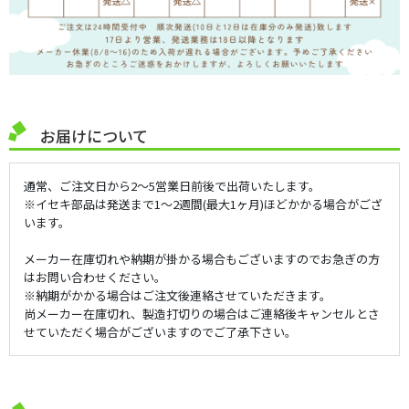
ホンダ 耕運機/管理機用
除雪機
東亜重工
ホンダ 発電機用
日本ブレード
お届けについて
ホンダ その他
ネコポス発送可能商品
クボタ機械用
同時購入セット価格
通常、ご注文日から2～5営業日前後で出荷いたします。
※イセキ部品は発送まで1～2週間(最大1ヶ月)ほどかかる場合がござ
います。
三菱機械用
メーカー在庫切れや納期が掛かる場合もございますのでお急ぎの方
はお問い合わせください。
※納期がかかる場合はご注文後連絡させていただきます。
ヤンマー機械用
尚メーカー在庫切れ、製造打切りの場合はご連絡後キャンセルとさ
せていただく場合がございますのでご了承下さい。
イセキ 機械用