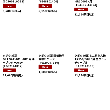
[
30500ZL0D32
]
[
6848101400
]
MR1000EN用
[
1G3139-34123
]
5,580
円
(税込)
5,150
円
(税込)
21,120
円
(税込)
クボタ 純正
クボタ 純正 田植機用
クボタ 純正 ミニ耕うん機
GR170-E-DML-OR1用 キ
苗取りゲージ
TRS50/60/70用 主クラッ
ャブレターAssy
[
PW20097110
]
チケーブル
[
EG02144012
]
[
KA82142110
]
1,100
円
(税込)
35,080
円
(税込)
12,750
円
(税込)