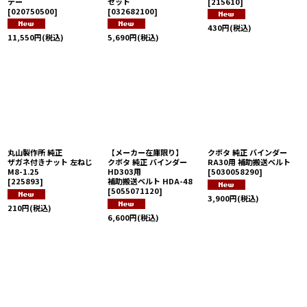
テー
セット
[
215610
]
[
020750500
]
[
032682100
]
430
円
(税込)
11,550
円
(税込)
5,690
円
(税込)
丸山製作所 純正
【メーカー在庫限り】
クボタ 純正 バインダー
ザガネ付きナット 左ねじ
クボタ 純正 バインダー
RA30用 補助搬送ベルト
M8-1.25
HD303用
[
5030058290
]
[
225893
]
補助搬送ベルト HDA-48
[
5055071120
]
3,900
円
(税込)
210
円
(税込)
6,600
円
(税込)