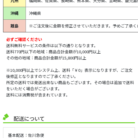
九州
福岡県、佐賀県、長崎県、熊本県、大分県、宮崎県、鹿児島
コンバイン補修品
沖縄
沖縄県
スパークプラグ
離島
※ご注文後に金額を修正させていただきます。予めご了承く
必ずご確認ください
刈払機パーツ
送料無料サービスの条件は以下の通りとなります。
送料770円以下の地域：商品合計金額が10,000円以上
その他の地域：商品合計金額が15,800円以上
刈払機
※10,000円以上でシステム上、送料「￥0」表示になりますが、ご注文
後修正となりますのでご了承ください。
チェンソー
所定の送料では発送出来ない商品もございます。その場合は追加で送料
をいただく場合がございます。
送料には消費税が含まれています。
電気柵・バッテリー
配送について
園芸用品
基本配送：佐川急便