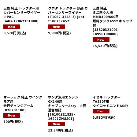
三菱 純正 トラクター用
クボタ トラクター 部品 カ
三菱 純正
カバーセンサーワイヤー
バーセンサーワイヤー
ミニ耕うん機
※PAC
(T1062-3245-2)
[
kbt-
MMR400/600用
[
mbs-12062301000
]
t106232452
]
燃料タンクASSY キャップ
付
[
13820321001-
9,570
円
(税込)
9,900
円
(税込)
14990108000
]
15,530
円
(税込)
オーレック 純正 ウイング
ホンダ汎用エンジン
イセキ トラクター
モア用
GX140用
TA230F用
走行チェンジアーム
キャブレターAssy ※要
タイロッドエンドASSY
[
028701100
]
適合確認
[
16100ZE1825-
5,980
円
(税込)
16221ZH8801
]
700
円
(税込)
12,240
円
(税込)