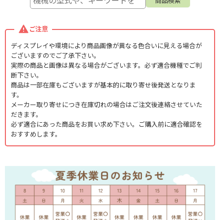
クボタ
耕うん爪 管理機用
ご注意
【超特価】お得なまとめ買い・セット商品♪
耕うん爪 単品販売
ディスプレイや環境により商品画像が異なる色合いに見える場合が
ございますのでご了承下さい。
田植機
耕うん爪 ニプロロータリー用
実際の商品と画像は異なる場合がございます。必ず適合機種でご判
断下さい。
コンバイン補修部品
代かき爪 コバシ 純正
商品は一部在庫もございますが基本的に取り寄せ後発送となりま
す。
オーレック
メーカー取り寄せにつき在庫切れの場合はご注文後連絡させていた
爪取付ボルト
だきます。
KOB 農機用カラースプレー クボタ
必ず適合にあった商品をお買い求め下さい。ご購入前に適合確認を
おすすめします。
KOB 農機用カラースプレー イセキ
耕うん爪交換器具
KOB 農機用カラースプレー ヤンマー
フレールモア刃
カンリウ
オータケ
ホンダ 除雪機用
ホソカワ