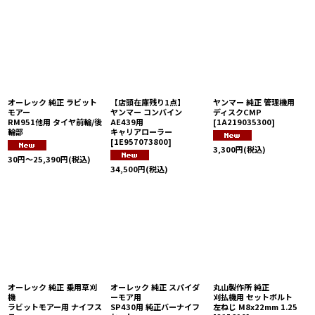
オーレック 純正 ラビット
【店頭在庫残り1点】
ヤンマー 純正 管理機用
モアー
ヤンマー コンバイン
ディスクCMP
RM951他用 タイヤ前輪/後
AE439用
[
1A219035300
]
輪部
キャリアローラー
[
1E957073800
]
3,300
円
(税込)
30
円
～25,390
円
(税込)
34,500
円
(税込)
オーレック 純正 乗用草刈
オーレック 純正 スパイダ
丸山製作所 純正
機
ーモア用
刈払機用 セットボルト
ラビットモアー用 ナイフス
SP430用 純正バーナイフ
左ねじ M8x22mm 1.25