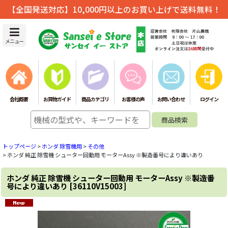
【全国発送対応】10,000円以上のお買い上げで送料無料！
メニュー
会社概要
お買物ガイド
商品カテゴリ
お客様の声
お問い合わせ
ログイン
トップページ
>
ホンダ 除雪機用
>
その他
>
ホンダ 純正 除雪機 シューター回動用 モーターAssy ※製造番号により違いあり
ホンダ 純正 除雪機 シューター回動用 モーターAssy ※製造番
号により違いあり
[
36110V15003
]