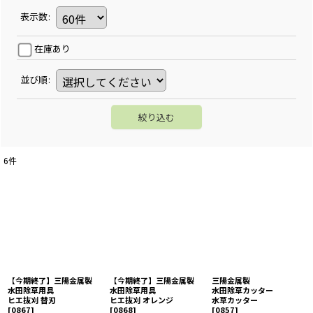
表示数
:
在庫あり
並び順
:
絞り込む
6
件
【今期終了】三陽金属製
【今期終了】三陽金属製
三陽金属製
水田除草用具
水田除草用具
水田除草カッター
ヒエ抜刈 替刃
ヒエ抜刈 オレンジ
水草カッター
[
0867
]
[
0868
]
[
0857
]