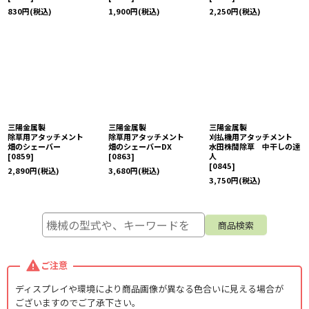
830
円
(税込)
1,900
円
(税込)
2,250
円
(税込)
三陽金属製
三陽金属製
三陽金属製
除草用アタッチメント
除草用アタッチメント
刈払機用アタッチメント
畑のシェーバー
畑のシェーバーDX
水田株間除草 中干しの達
[
0859
]
[
0863
]
人
[
0845
]
2,890
円
(税込)
3,680
円
(税込)
3,750
円
(税込)
ご注意
ディスプレイや環境により商品画像が異なる色合いに見える場合が
ございますのでご了承下さい。