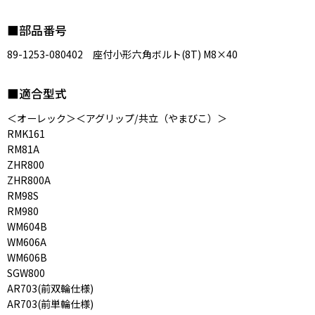
■部品番号
89-1253-080402 座付小形六角ボルト(8T) M8×40
■適合型式
＜オーレック＞＜アグリップ/共立（やまびこ）＞
RMK161
RM81A
ZHR800
ZHR800A
RM98S
RM980
WM604B
WM606A
WM606B
SGW800
AR703(前双輪仕様)
AR703(前単輪仕様)