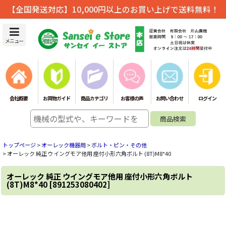
【全国発送対応】10,000円以上のお買い上げで送料無料！
メニュー
会社概要
お買物ガイド
商品カテゴリ
お客様の声
お問い合わせ
ログイン
トップページ
>
オーレック機器用
>
ボルト・ピン・その他
>
オーレック 純正 ウイングモア他用 座付小形六角ボルト (8T)M8*40
オーレック 純正 ウイングモア他用 座付小形六角ボルト
(8T)M8*40
[
891253080402
]