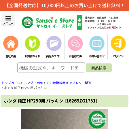
【全国発送対応】10,000円以上のお買い上げで送料無料！
メニュー
会社概要
お買物ガイド
商品カテゴリ
お客様の声
お問い合わせ
ログイン
トップページ
>
ホンダ その他
>
その他機械用 キャブレター関連
>
ホンダ 純正 HP250用 パッキン
ホンダ 純正 HP250用 パッキン
[
16269ZG1751
]