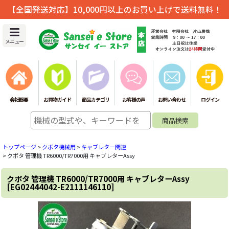
【全国発送対応】10,000円以上のお買い上げで送料無料！
メニュー
会社概要
お買物ガイド
商品カテゴリ
お客様の声
お問い合わせ
ログイン
トップページ
>
クボタ機械用
>
キャブレター関連
>
クボタ 管理機 TR6000/TR7000用 キャブレターAssy
クボタ 管理機 TR6000/TR7000用 キャブレターAssy
[
EG02444042-E2111146110
]