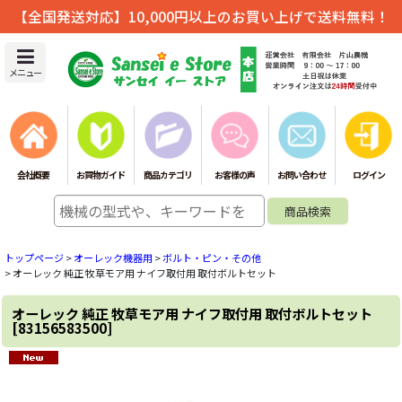
【全国発送対応】10,000円以上のお買い上げで送料無料！
メニュー
会社概要
お買物ガイド
商品カテゴリ
お客様の声
お問い合わせ
ログイン
トップページ
>
オーレック機器用
>
ボルト・ピン・その他
>
オーレック 純正 牧草モア用 ナイフ取付用 取付ボルトセット
オーレック 純正 牧草モア用 ナイフ取付用 取付ボルトセット
[
83156583500
]