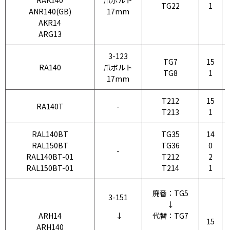
RAK140
爪ボルト
TG22
1
ANR140(GB)
17mm
AKR14
ARG13
3-123
TG7
15
RA140
爪ボルト
TG8
1
17mm
T212
15
RA140T
-
T213
1
RAL140BT
TG35
14
RAL150BT
TG36
0
-
RAL140BT-01
T212
2
RAL150BT-01
T214
1
廃番：TG5
3-151
↓
ARH14
代替：TG7
↓
15
ARH140