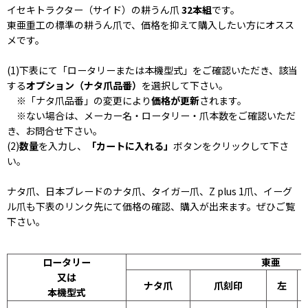
イセキトラクター（
サイド
）の耕うん爪
32本組
です。
東亜重工の標準の耕うん爪で、価格を抑えて購入したい方にオスス
メです。
(1)下表にて「ロータリーまたは本機型式」をご確認いただき、該当
する
オプション（ナタ爪品番）
を選択して下さい。
※「ナタ爪品番」の変更により
価格が更新
されます。
※ない場合は、メーカー名・ロータリー・爪本数をご確認いただ
き、お問合せ下さい。
(2)
数量
を入力し、
「カートに入れる」
ボタンをクリックして下さ
い。
ナタ爪、日本ブレードのナタ爪、タイガー爪、Z plus 1爪、イーグ
ル爪も下表のリンク先にて価格の確認、購入が出来ます。ぜひご覧
下さい。
ロータリー
東亜
又は
ナタ爪
爪刻印
左
本機型式