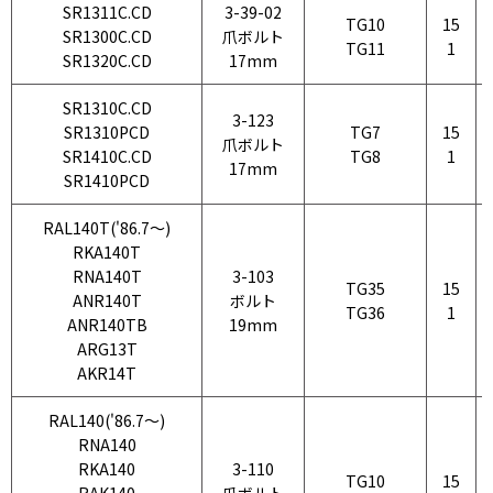
SR1311C.CD
3-39-02
TG10
15
SR1300C.CD
爪ボルト
TG11
1
SR1320C.CD
17mm
SR1310C.CD
3-123
SR1310PCD
TG7
15
爪ボルト
SR1410C.CD
TG8
1
17mm
SR1410PCD
RAL140T('86.7〜)
RKA140T
RNA140T
3-103
TG35
15
ANR140T
ボルト
TG36
1
ANR140TB
19mm
ARG13T
AKR14T
RAL140('86.7〜)
RNA140
RKA140
3-110
TG10
15