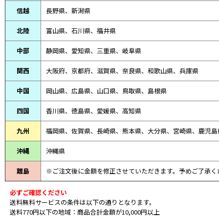
信越
長野県、新潟県
北陸
富山県、
石川県、
福井県
中部
静岡県、
愛知県、
三重県、
岐阜県
関西
大阪府、京都府、滋賀県、奈良県、和歌山県、兵庫県
中国
岡山県、広島県、山口県、鳥取県、島根県
四国
香川県、徳島県、愛媛県、高知県
九州
福岡県、佐賀県、長崎県、熊本県、大分県、宮崎県、鹿児島
沖縄
沖縄県
離島
※ご注文後に金額を修正させていただきます。予めご了承く
必ずご確認ください
送料無料サービスの条件は以下の通りとなります。
送料770円以下の地域：商品合計金額が10,000円以上