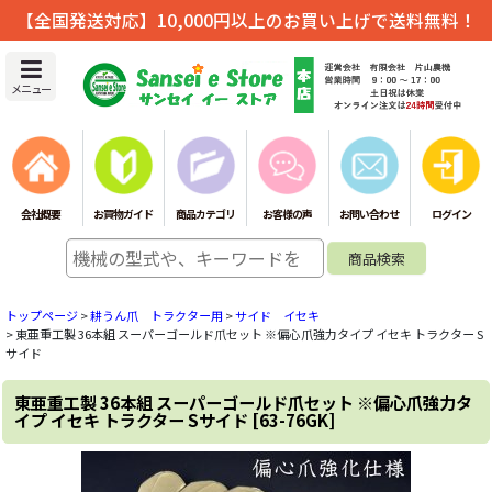
【全国発送対応】10,000円以上のお買い上げで送料無料！
メニュー
会社概要
お買物ガイド
商品カテゴリ
お客様の声
お問い合わせ
ログイン
トップページ
>
耕うん爪 トラクター用
>
サイド イセキ
>
東亜重工製 36本組 スーパーゴールド爪セット ※偏心爪強力タイプ イセキ トラクター S
サイド
東亜重工製 36本組 スーパーゴールド爪セット ※偏心爪強力タ
イプ イセキ トラクター Sサイド
[
63-76GK
]