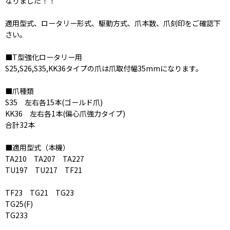
なりました！！
適用型式、ロータリー形式、駆動方式、爪本数、爪刻印をご確認下
さい。
■T型強化ロータリー用
S25,S26,S35,KK36タイプの爪は爪取付幅35mmになります。
■爪種類
S35 左右各15本(ゴールド爪)
KK36 左右各1本(偏心爪強力タイプ)
合計32本
■適用型式（本機）
TA210 TA207 TA227
TU197 TU217 TF21
TF23 TG21 TG23
TG25(F)
TG233