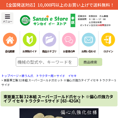
【全国発送対応】10,000円以上のお買い上げで送料無料！
メニュー
会社概要
お買物ガイド
商品カテゴリ
お客様の声
お問い合わせ
ログイン
トップページ
>
耕うん爪 トラクター用
>
サイド イセキ
>
東亜重工製 32本組 スーパーゴールド爪セット ※偏心爪強力タイプ イセキ トラクター S
サイド
東亜重工製 32本組 スーパーゴールド爪セット ※偏心爪強力タ
イプ イセキ トラクター Sサイド
[
63-42GK
]