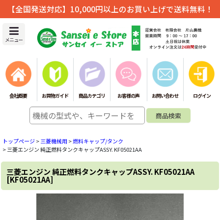
【全国発送対応】10,000円以上のお買い上げで送料無料！
メニュー
会社概要
お買物ガイド
商品カテゴリ
お客様の声
お問い合わせ
ログイン
トップページ
>
三菱機械用
>
燃料キャップ/タンク
>
三菱エンジン 純正燃料タンクキャップASSY. KF05021AA
三菱エンジン 純正燃料タンクキャップASSY. KF05021AA
[
KF05021AA
]