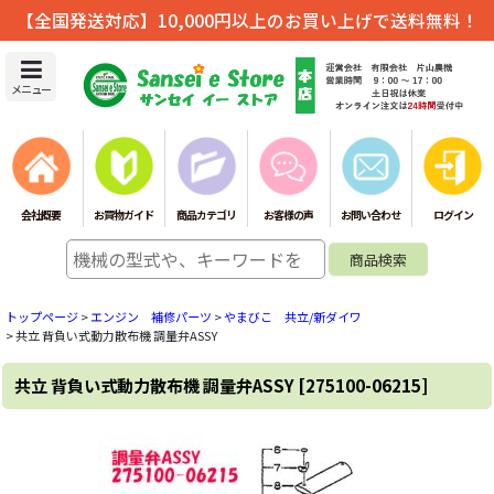
【全国発送対応】10,000円以上のお買い上げで送料無料！
メニュー
会社概要
お買物ガイド
商品カテゴリ
お客様の声
お問い合わせ
ログイン
トップページ
>
エンジン 補修パーツ
>
やまびこ 共立/新ダイワ
>
共立 背負い式動力散布機 調量弁ASSY
共立 背負い式動力散布機 調量弁ASSY
[
275100-06215
]