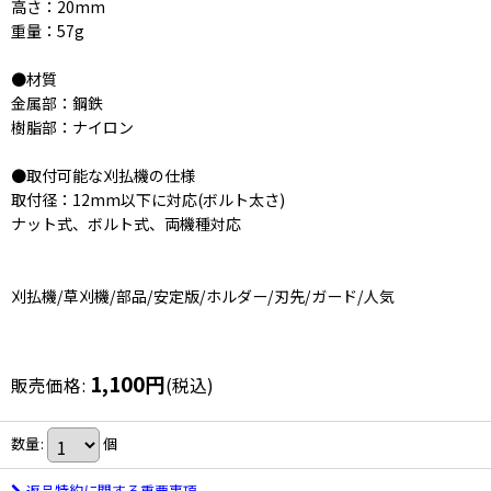
高さ：20mm
重量：57g
●材質
金属部：鋼鉄
樹脂部：ナイロン
●取付可能な刈払機の仕様
取付径：12mm以下に対応(ボルト太さ)
ナット式、ボルト式、両機種対応
刈払機/草刈機/部品/安定版/ホルダー/刃先/ガード/人気
1,100
円
販売価格
:
(税込)
数量
:
個
返品特約に関する重要事項