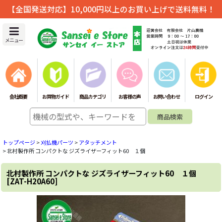
【全国発送対応】10,000円以上のお買い上げで送料無料！
メニュー
会社概要
お買物ガイド
商品カテゴリ
お客様の声
お問い合わせ
ログイン
トップページ
>
刈払機パーツ
>
アタッチメント
>
北村製作所 コンパクトな ジズライザーフィット60 １個
北村製作所 コンパクトな ジズライザーフィット60 １個
[
ZAT-H20A60
]