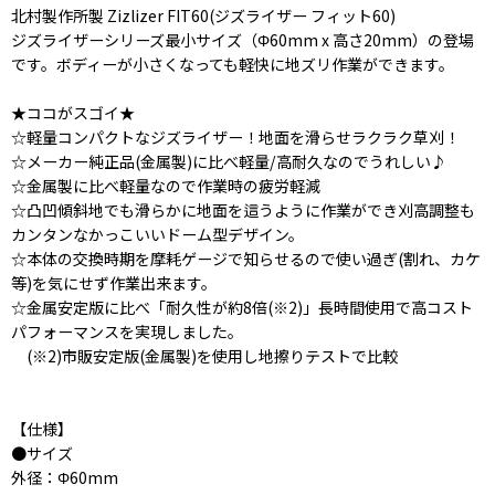
北村製作所製 Zizlizer FIT60(ジズライザー フィット60)
ジズライザーシリーズ最小サイズ（Φ60mm x 高さ20mm）の登場
です。ボディーが小さくなっても軽快に地ズリ作業ができます。
★ココがスゴイ★
☆軽量コンパクトなジズライザー！地面を滑らせラクラク草刈！
☆メーカー純正品(金属製)に比べ軽量/高耐久なのでうれしい♪
☆金属製に比べ軽量なので作業時の疲労軽減
☆凸凹傾斜地でも滑らかに地面を這うように作業ができ刈高調整も
カンタンなかっこいいドーム型デザイン。
☆本体の交換時期を摩耗ゲージで知らせるので使い過ぎ(割れ、カケ
等)を気にせず作業出来ます。
☆金属安定版に比べ「耐久性が約8倍(※2)」長時間使用で高コスト
パフォーマンスを実現しました。
(※2)市販安定版(金属製)を使用し地擦りテストで比較
【仕様】
●サイズ
外径：Φ60mm